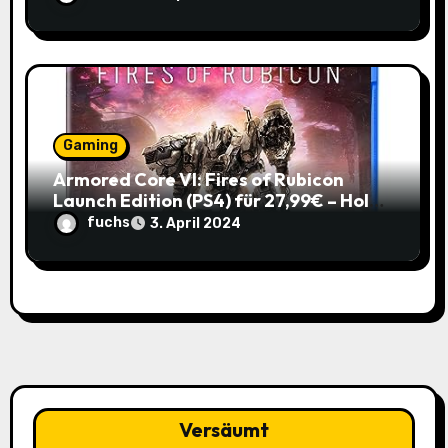
Gaming
Armored Core VI: Fires of Rubicon
Launch Edition (PS4) für 27,99€ – Hol
dir den Mech-Action Spaß zum
fuchs
3. April 2024
Spitzenpreis!
Versäumt