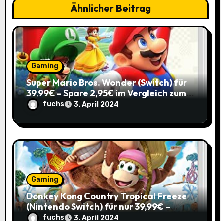
g
Ähnlicher Beitrag
a
t
i
Gaming
o
Super Mario Bros. Wonder (Switch) für
39,99€ – Spare 2,95€ im Vergleich zum
n
Normalpreis!
fuchs
3. April 2024
Gaming
Donkey Kong Country Tropical Freeze
(Nintendo Switch) für nur 39,99€ –
Spare 16% im Vergleich zum alten Preis!
fuchs
3. April 2024