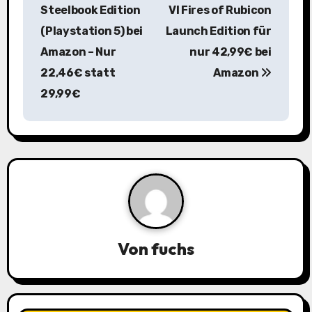
e
Steelbook Edition
VI Fires of Rubicon
i
(Playstation 5) bei
Launch Edition für
Amazon – Nur
nur 42,99€ bei
t
22,46€ statt
Amazon
r
29,99€
a
g
s
n
a
Von
fuchs
v
i