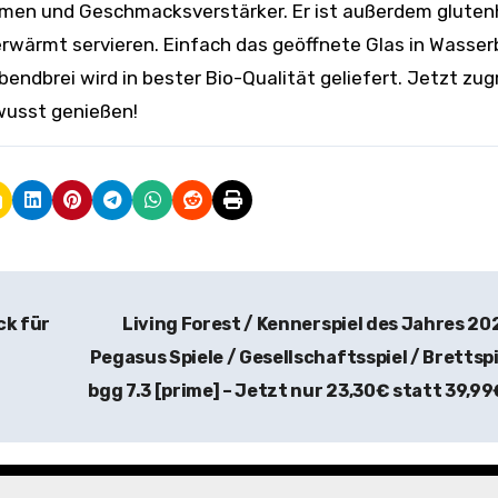
omen und Geschmacksverstärker. Er ist außerdem gluten
erwärmt servieren. Einfach das geöffnete Glas in Wasse
ndbrei wird in bester Bio-Qualität geliefert. Jetzt zug
wusst genießen!
ck für
Living Forest / Kennerspiel des Jahres 20
Pegasus Spiele / Gesellschaftsspiel / Brettspi
bgg 7.3 [prime] – Jetzt nur 23,30€ statt 39,9