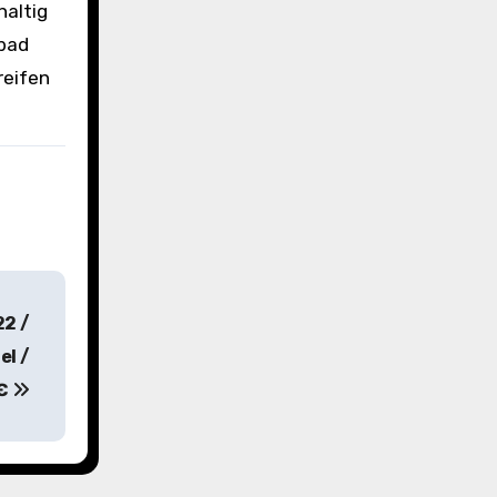
haltig
rbad
reifen
22 /
el /
9€