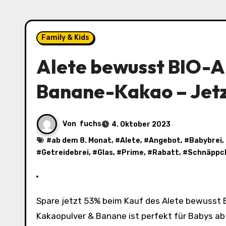
Family & Kids
Alete bewusst BIO-A
Banane-Kakao – Jetzt
Von
fuchs
4. Oktober 2023
#
ab dem 8. Monat
, #
Alete
, #
Angebot
, #
Babybrei
,
#
Getreidebrei
, #
Glas
, #
Prime
, #
Rabatt
, #
Schnäppc
Spare jetzt 53% beim Kauf des Alete bewusst BIO-Abendbrei Getreidebrei Banane-Kakao. Dieser Babybrei mit
Kakaopulver & Banane ist perfekt für Babys ab 