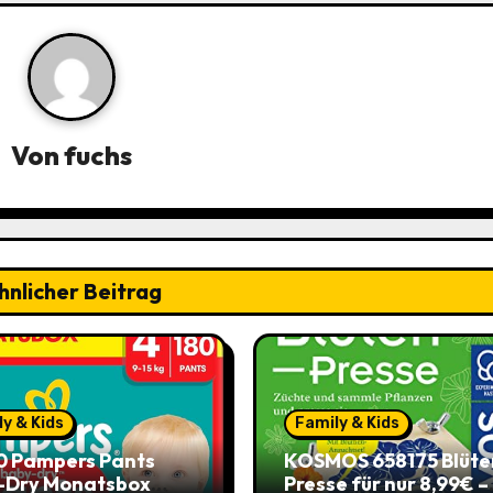
Von
fuchs
hnlicher Beitrag
y & Kids
Family & Kids
0 Pampers Pants
KOSMOS 658175 Blüte
-Dry Monatsbox
Presse für nur 8,99€ –