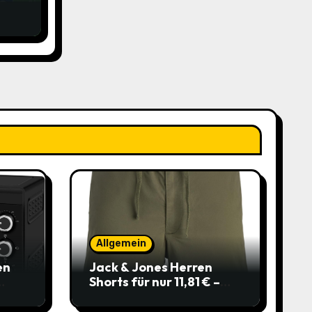
ich
Allgemein
en
Jack & Jones Herren
Shorts für nur 11,81 € –
über 40 % gespart!