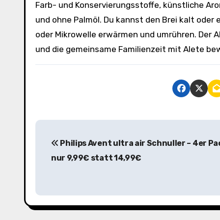
Farb- und Konservierungsstoffe, künstliche Ar
und ohne Palmöl. Du kannst den Brei kalt oder 
oder Mikrowelle erwärmen und umrühren. Der Abe
und die gemeinsame Familienzeit mit Alete be
B
Philips Avent ultra air Schnuller – 4er Pa
e
nur 9,99€ statt 14,99€
i
t
r