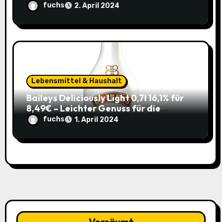
im Sparabo
fuchs
2. April 2024
Lebensmittel & Haushalt
Baileys Deliciously Light 0,7l 16,1% für
8,49€ – Leichter Genuss für die
Sommerparty (ehem. 14,99€)
fuchs
1. April 2024
Versäumt