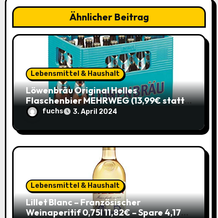
a
Ähnlicher Beitrag
t
i
o
Lebensmittel & Haushalt
Löwenbräu Original Helles
n
Flaschenbier MEHRWEG (13,99€ statt
17,49€) – Ein typisches Münchner
fuchs
3. April 2024
Original zum Sparpreis
Lebensmittel & Haushalt
Lillet Blanc – Französischer
Weinaperitif 0,75l 11,82€ – Spare 4,17€