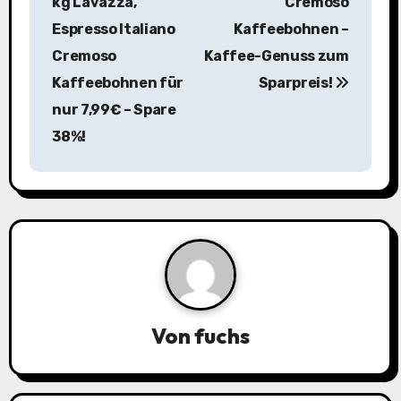
kg Lavazza,
Cremoso
i
Espresso Italiano
Kaffeebohnen –
Cremoso
Kaffee-Genuss zum
t
Kaffeebohnen für
Sparpreis!
r
nur 7,99€ – Spare
a
38%!
g
s
n
a
v
Von
fuchs
i
g