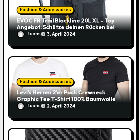
i
Fashion & Accessoires
o
EVOC FR Trail Blackline 20L XL – Top
Angebot: Schütze deinen Rücken beim
n
Biken zum unschlagbaren Preis!
fuchs
3. April 2024
Fashion & Accessoires
Levi’s Herren 2’er Pack Crewneck
Graphic Tee T-Shirt 100% Baumwolle
(Gr. XXS-XXL) – 20€ statt 36,19€!
fuchs
2. April 2024