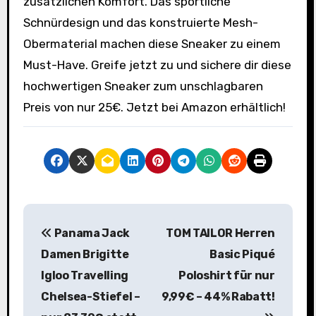
zusätzlichen Komfort. Das sportliche
Schnürdesign und das konstruierte Mesh-
Obermaterial machen diese Sneaker zu einem
Must-Have. Greife jetzt zu und sichere dir diese
hochwertigen Sneaker zum unschlagbaren
Preis von nur 25€. Jetzt bei Amazon erhältlich!
B
Panama Jack
TOM TAILOR Herren
e
Damen Brigitte
Basic Piqué
i
Igloo Travelling
Poloshirt für nur
Chelsea-Stiefel –
9,99€ – 44% Rabatt!
t