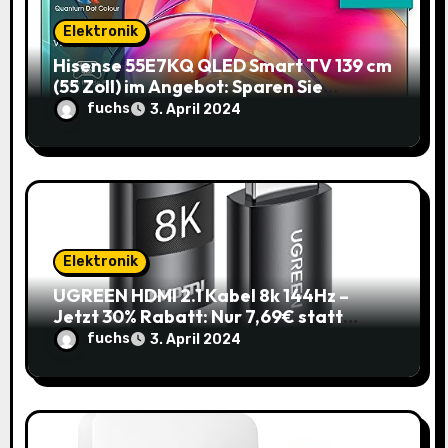
a
Elektronik
t
Hisense 55E7KQ QLED Smart TV 139 cm
i
(55 Zoll) im Angebot: Sparen Sie
145,85€!
fuchs
3. April 2024
o
n
Elektronik
UGREEN HDMI 2.1 Kabel 8k 144Hz –
Jetzt 30% Rabatt: Nur 7,69€ statt
10,99€
fuchs
3. April 2024