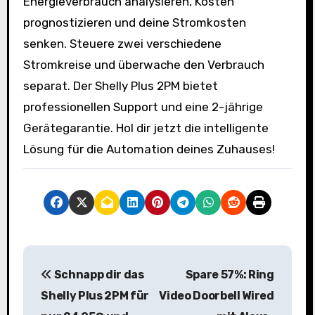
Energieverbrauch analysieren, Kosten
prognostizieren und deine Stromkosten
senken. Steuere zwei verschiedene
Stromkreise und überwache den Verbrauch
separat. Der Shelly Plus 2PM bietet
professionellen Support und eine 2-jährige
Gerätegarantie. Hol dir jetzt die intelligente
Lösung für die Automation deines Zuhauses!
B
Schnapp dir das
Spare 57%: Ring
e
Shelly Plus 2PM für
Video Doorbell Wired