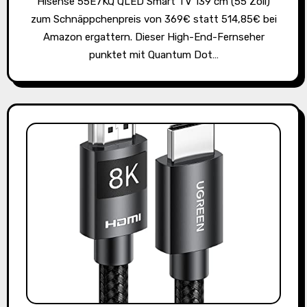
Hisense 55E7KQ QLED Smart TV 139 cm (55 Zoll)
zum Schnäppchenpreis von 369€ statt 514,85€ bei
Amazon ergattern. Dieser High-End-Fernseher
punktet mit Quantum Dot…