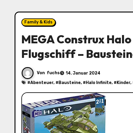
Family & Kids
MEGA Construx Halo 
Flugschiff – Baustei
Von
fuchs
14. Januar 2024
#
Abenteuer
, #
Bausteine
, #
Halo Infinite
, #
Kinder
,