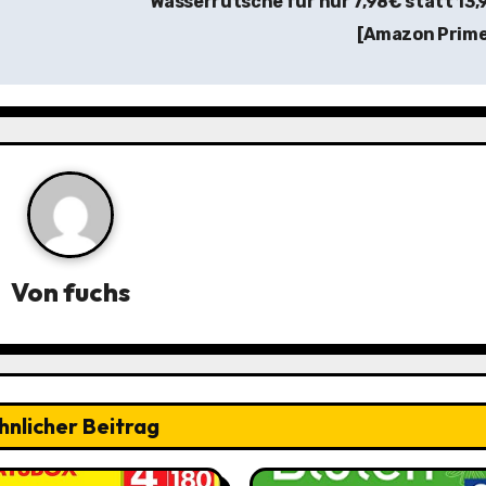
Wasserrutsche für nur 7,98€ statt 13
[Amazon Prim
Von
fuchs
hnlicher Beitrag