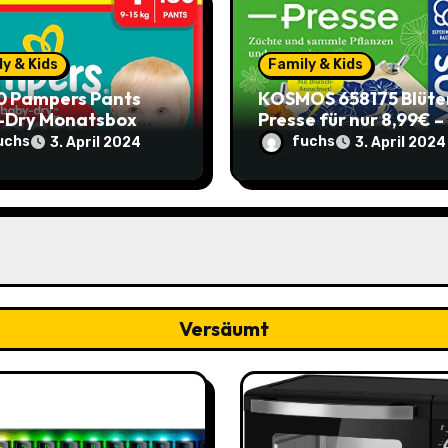
y & Kids
Family & Kids
0 Pampers Pants
KOSMOS 658175 Blüte
-Dry Monatsbox
Presse für nur 8,99€ –
e 4) – €0,204 pro
Spare 2,90€ im Vergle
uchs
fuchs
3. April 2024
3. April 2024
 (Sparabo) – Spare
zum alten Preis!
39
Versäumt