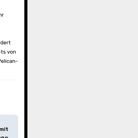
hr
rdert
ets von
elican-
 mit