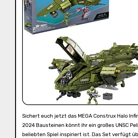
Sichert euch jetzt das MEGA Construx Halo Infinite UNSC Pelican-Flugschiff für nur 123,75€ statt 163,05€! Mit
2024 Bausteinen könnt ihr ein großes UNSC Pel
beliebten Spiel inspiriert ist. Das Set verfügt 