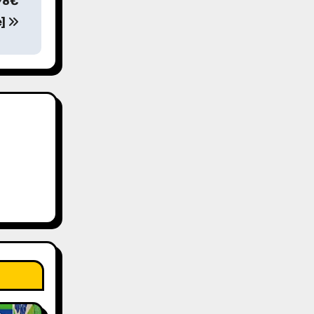
,98€
e]