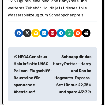
1.2.3 Figuren, eine niedliche Babykrake und
weiteres Zubehör. Hol dir jetzt dieses tolle
Wasserspielzeug zum Schnäppchenpreis!
B
MEGA Construx
Schnapp dir das
e
Halo Infinite UNSC
Harry Potter – Harry
i
Pelican-Flugschiff –
und Ron im
Bausteine für
Hogwarts-Express-
t
spannende
Set für nur 22,35€
r
Abenteuer!
und spare 43%!
a