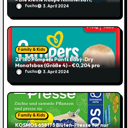
n
Hörbuch für Kinder ab 3 / mit Coupon
fuchs
3. April 2024
Family & Kids
2x 180 Pampers Pants Baby-Dry
Monatsbox (Größe 4) – €0,204 pro
Pants (Sparabo) – Spare €38,39
fuchs
3. April 2024
Family & Kids
KOSMOS 658175 Blüten-Presse für nur