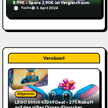
8,99€ – Spare 2,90€ im Vergleich zum
alten Preis!
fuchs
3. April 2024
Versäumt
Allgemein
LEGO Stitch 43249 Deal – 27% Rabatt
auf den süßen Disney-Flauscher