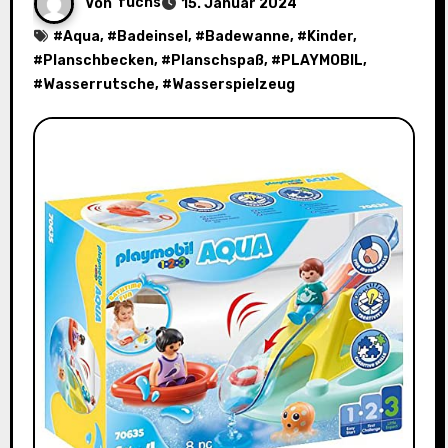
Von
fuchs
15. Januar 2024
#
Aqua
, #
Badeinsel
, #
Badewanne
, #
Kinder
,
#
Planschbecken
, #
Planschspaß
, #
PLAYMOBIL
,
#
Wasserrutsche
, #
Wasserspielzeug