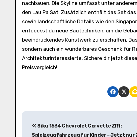
nachbauen. Die Skyline umfasst unter anderem 
den Lau Pa Sat. Zusätzlich enthält das Set das
sowie landschaftliche Details wie den Singapo
entdeckst du neue Bautechniken, um die Gebäu
beeindruckendes Kunstwerk zu erschaffen. Das S
sondern auch ein wunderbares Geschenk für Re
Architekturinteressierte. Sichere dir jetzt d
Preisvergleich!
B
Siku 1534 Chevrolet Corvette ZR1:
e
Spielzeugfahrzeug für Kinder – Jetzt nur