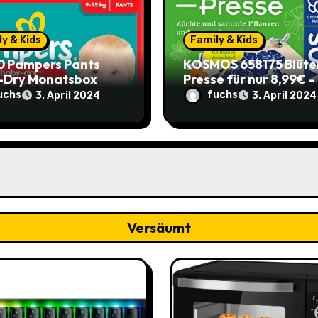
y & Kids
Family & Kids
0 Pampers Pants
KOSMOS 658175 Blüte
-Dry Monatsbox
Presse für nur 8,99€ –
e 4) – €0,204 pro
Spare 2,90€ im Vergle
uchs
fuchs
3. April 2024
3. April 2024
 (Sparabo) – Spare
zum alten Preis!
39
Versäumt