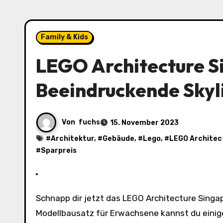
Family & Kids
LEGO Architecture Si
Beeindruckende Skyl
Von
fuchs
15. November 2023
#
Architektur
, #
Gebäude
, #
Lego
, #
LEGO Architec
#
Sparpreis
Schnapp dir jetzt das LEGO Architecture Singapur Set (21057) für nur 33,14 Euro bei Amazon! Mit diesem
Modellbausatz für Erwachsene kannst du einig