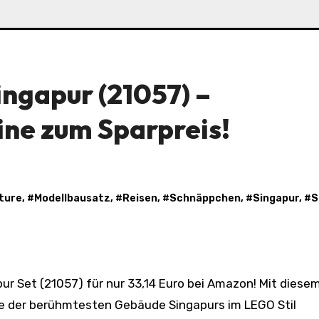
ngapur (21057) –
ine zum Sparpreis!
ture
, #
Modellbausatz
, #
Reisen
, #
Schnäppchen
, #
Singapur
, #
S
e der berühmtesten Gebäude Singapurs im LEGO Stil