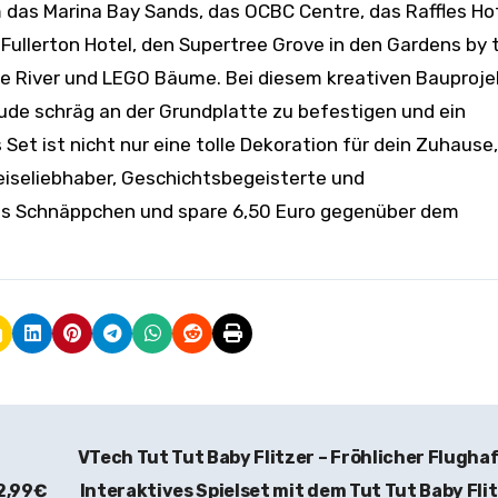
das Marina Bay Sands, das OCBC Centre, das Raffles Ho
 Fullerton Hotel, den Supertree Grove in den Gardens by 
re River und LEGO Bäume. Bei diesem kreativen Bauproje
de schräg an der Grundplatte zu befestigen und ein
et ist nicht nur eine tolle Dekoration für dein Zuhause,
iseliebhaber, Geschichtsbegeisterte und
ieses Schnäppchen und spare 6,50 Euro gegenüber dem
VTech Tut Tut Baby Flitzer – Fröhlicher Flugha
 2,99€
Interaktives Spielset mit dem Tut Tut Baby Fli