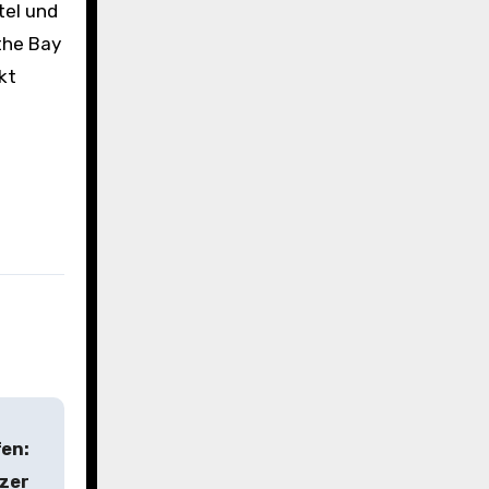
tel und
the Bay
kt
fen:
tzer