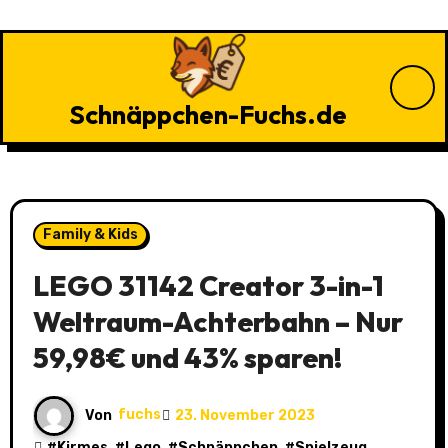
Zu
Inhalten
springen
Schnäppchen-Fuchs.de
Family & Kids
LEGO 31142 Creator 3-in-1
Weltraum-Achterbahn – Nur
59,98€ und 43% sparen!
Von
fuchs
23. November 2023
#
Kirmes
, #
Lego
, #
Schnäppchen
, #
Spielzeug
,