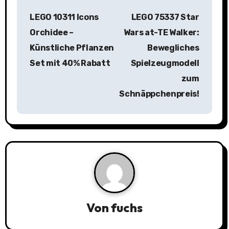
B
LEGO 10311 Icons
LEGO 75337 Star
e
Orchidee –
Wars at-TE Walker:
i
Künstliche Pflanzen
Bewegliches
Set mit 40% Rabatt
Spielzeugmodell
t
zum
r
Schnäppchenpreis!
a
g
s
n
a
Von
fuchs
v