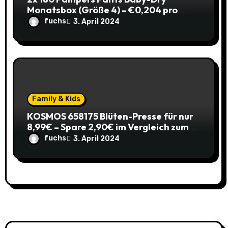
Monatsbox (Größe 4) – €0,204 pro
Pants (Sparabo) – Spare €38,39
fuchs
3. April 2024
Family & Kids
KOSMOS 658175 Blüten-Presse für nur
8,99€ – Spare 2,90€ im Vergleich zum
alten Preis!
fuchs
3. April 2024