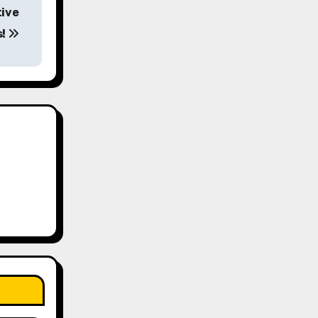
tive
s!