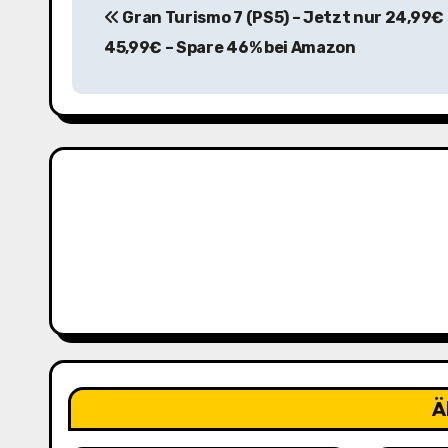
Gran Turismo 7 (PS5) – Jetzt nur 24,99€
e
45,99€ – Spare 46% bei Amazon
i
t
r
a
g
s
n
a
v
Ä
i