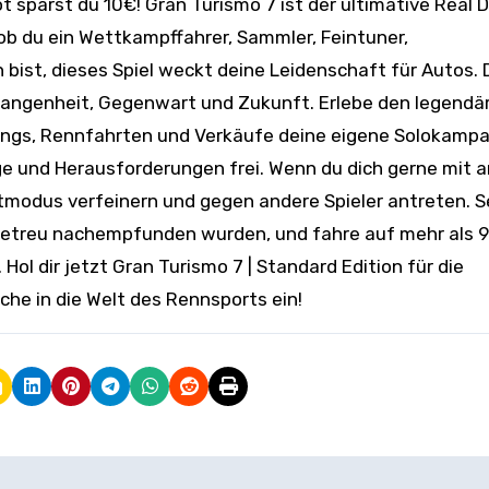
 sparst du 10€! Gran Turismo 7 ist der ultimative Real D
l ob du ein Wettkampffahrer, Sammler, Feintuner,
bist, dieses Spiel weckt deine Leidenschaft für Autos. 
rgangenheit, Gegenwart und Zukunft. Erlebe den legendä
nings, Rennfahrten und Verkäufe deine eigene Solokamp
ge und Herausforderungen frei. Wenn du dich gerne mit 
tmodus verfeinern und gegen andere Spieler antreten. 
lgetreu nachempfunden wurden, und fahre auf mehr als 
l dir jetzt Gran Turismo 7 | Standard Edition für die
he in die Welt des Rennsports ein!