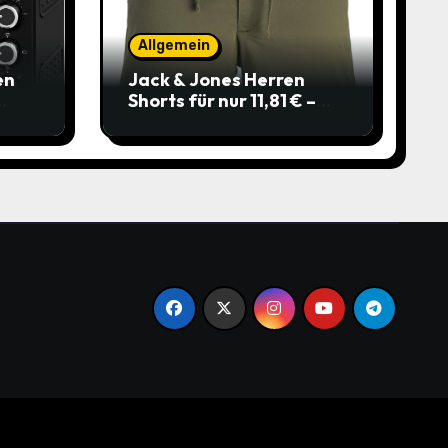
Allgemein
en
Jack & Jones Herren
Shorts für nur 11,81 € –
über 40 % gespart!
.