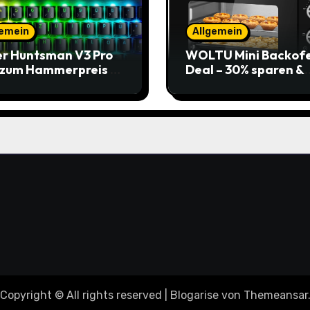
gemein
Allgemein
r Huntsman V3 Pro
WOLTU Mini Backof
 zum Hammerpreis –
Deal – 30% sparen &
t zuschlagen!
Pizza genießen
Copyright © All rights reserved
|
Blogarise
von
Themeansar