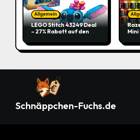
Allgemein
All
LEGO Stitch 43249 Deal
Raze
– 27% Rabatt auf den
Mini
süßen Disney-Flauscher
Jetz
Schnäppchen-Fuchs.de