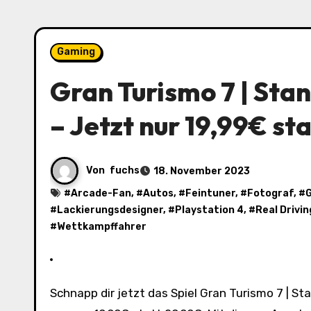
Gaming
Gran Turismo 7 | Stan
– Jetzt nur 19,99€ st
Von
fuchs
18. November 2023
#
Arcade-Fan
, #
Autos
, #
Feintuner
, #
Fotograf
, #
G
#
Lackierungsdesigner
, #
Playstation 4
, #
Real Drivi
#
Wettkampffahrer
Schnapp dir jetzt das Spiel Gran Turismo 7 | Standard Edition für die PlayStation 4 zum unschlagbaren Preis