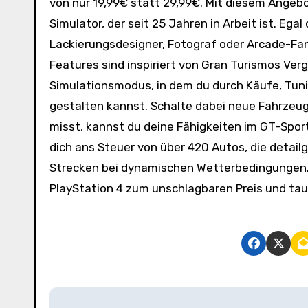
von nur 19,99€ statt 29,99€. Mit diesem Angebot
Simulator, der seit 25 Jahren in Arbeit ist. Ega
Lackierungsdesigner, Fotograf oder Arcade-Fan 
Features sind inspiriert von Gran Turismos Ve
Simulationsmodus, in dem du durch Käufe, Tu
gestalten kannst. Schalte dabei neue Fahrzeu
misst, kannst du deine Fähigkeiten im GT-Spor
dich ans Steuer von über 420 Autos, die detai
Strecken bei dynamischen Wetterbedingungen. Ho
PlayStation 4 zum unschlagbaren Preis und tauc
B