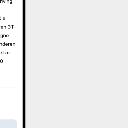
riving
Die
ren GT-
agne
anderen
Setze
90