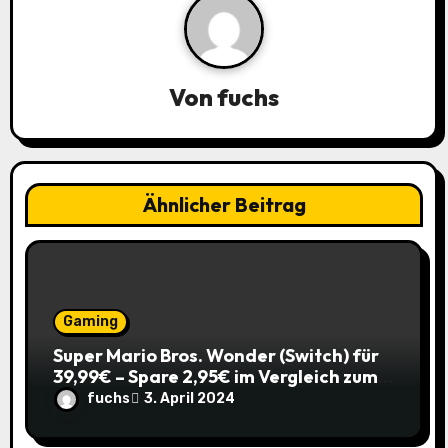
a
v
Von
fuchs
i
g
a
Ähnlicher Beitrag
t
i
o
Gaming
Super Mario Bros. Wonder (Switch) für
n
39,99€ – Spare 2,95€ im Vergleich zum
Normalpreis! 🎮
fuchs
3. April 2024