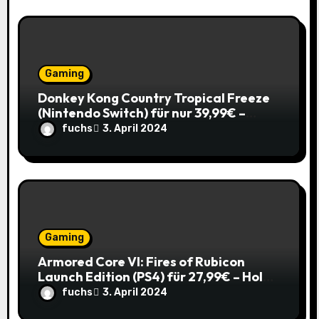
Gaming
Donkey Kong Country Tropical Freeze
(Nintendo Switch) für nur 39,99€ –
Spare 16% im Vergleich zum alten Preis!
fuchs
3. April 2024
Gaming
Armored Core VI: Fires of Rubicon
Launch Edition (PS4) für 27,99€ – Hol
dir den Mech-Action Spaß zum
fuchs
3. April 2024
Spitzenpreis!