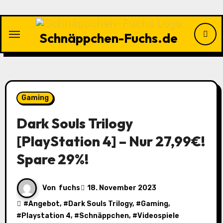
Zu
Inhalten
springen
Schnäppchen-Fuchs.de
Gaming
Dark Souls Trilogy
[PlayStation 4] – Nur 27,99€!
Spare 29%!
Von
fuchs
18. November 2023
#
Angebot
, #
Dark Souls Trilogy
, #
Gaming
,
#
Playstation 4
, #
Schnäppchen
, #
Videospiele