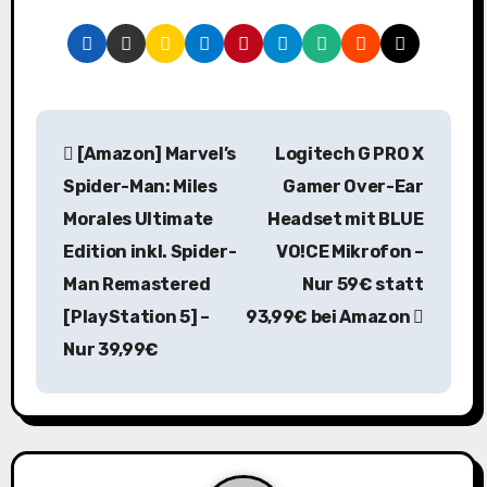
B
[Amazon] Marvel’s
Logitech G PRO X
e
Spider-Man: Miles
Gamer Over-Ear
i
Morales Ultimate
Headset mit BLUE
Edition inkl. Spider-
VO!CE Mikrofon –
t
Man Remastered
Nur 59€ statt
r
[PlayStation 5] –
93,99€ bei Amazon
a
Nur 39,99€
g
s
n