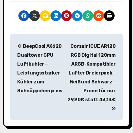
B
DeepCool AK620
Corsair iCUE AR120
e
Dualtower CPU
RGB Digital 120mm
i
Luftkühler –
ARGB-Kompatibler
Leistungsstarker
Lüfter Dreierpack –
t
Kühler zum
Weiß und Schwarz –
r
Schnäppchenpreis
Prime für nur
a
29,90€ statt 43,14€
g
s