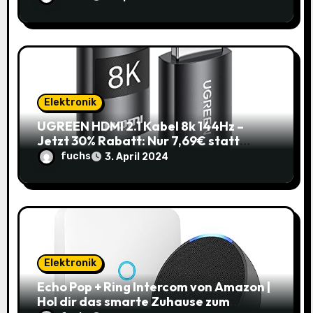
Elektronik
UGREEN HDMI 2.1 Kabel 8k 144Hz –
Jetzt 30% Rabatt: Nur 7,69€ statt
10,99€
fuchs
3. April 2024
Elektronik
Echo Pop + Ring Intercom von Amazon |
Hol dir das smarte Zuhause zum