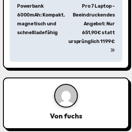
e
Powerbank
Pro 7 Laptop –
i
6000mAh: Kompakt,
Beeindruckendes
magnetisch und
Angebot: Nur
t
schnellladefähig
651,90€ statt
r
ursprünglich 1199€
a
g
s
n
a
v
Von
fuchs
i