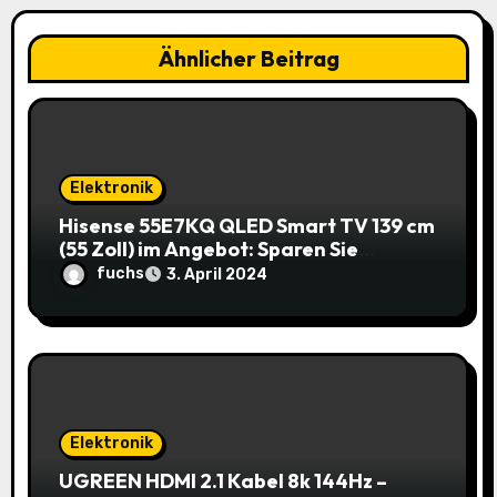
g
a
Ähnlicher Beitrag
t
i
o
Elektronik
Hisense 55E7KQ QLED Smart TV 139 cm
n
(55 Zoll) im Angebot: Sparen Sie
145,85€!
fuchs
3. April 2024
Elektronik
UGREEN HDMI 2.1 Kabel 8k 144Hz –