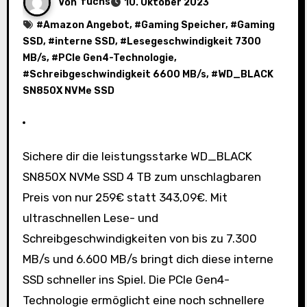
Von
fuchs
10. Oktober 2023
#
Amazon Angebot
, #
Gaming Speicher
, #
Gaming
SSD
, #
interne SSD
, #
Lesegeschwindigkeit 7300
MB/s
, #
PCIe Gen4-Technologie
,
#
Schreibgeschwindigkeit 6600 MB/s
, #
WD_BLACK
SN850X NVMe SSD
Sichere dir die leistungsstarke WD_BLACK
SN850X NVMe SSD 4 TB zum unschlagbaren
Preis von nur 259€ statt 343,09€. Mit
ultraschnellen Lese- und
Schreibgeschwindigkeiten von bis zu 7.300
MB/s und 6.600 MB/s bringt dich diese interne
SSD schneller ins Spiel. Die PCIe Gen4-
Technologie ermöglicht eine noch schnellere