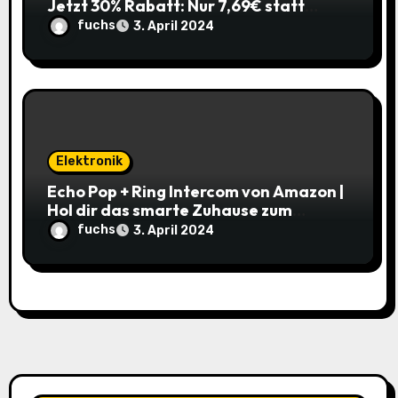
Jetzt 30% Rabatt: Nur 7,69€ statt
10,99€
fuchs
3. April 2024
Elektronik
Echo Pop + Ring Intercom von Amazon |
Hol dir das smarte Zuhause zum
Schnäppchenpreis!
fuchs
3. April 2024