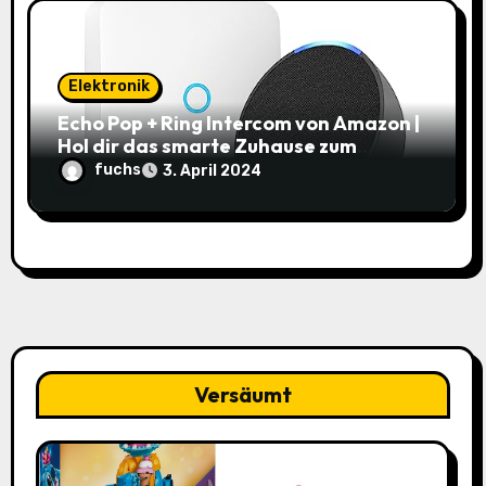
Elektronik
Echo Pop + Ring Intercom von Amazon |
Hol dir das smarte Zuhause zum
Schnäppchenpreis!
fuchs
3. April 2024
Versäumt