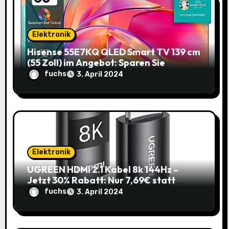
i
o
Elektronik
Hisense 55E7KQ QLED Smart TV 139 cm
n
(55 Zoll) im Angebot: Sparen Sie
145,85€!
fuchs
3. April 2024
Elektronik
UGREEN HDMI 2.1 Kabel 8k 144Hz –
Jetzt 30% Rabatt: Nur 7,69€ statt
10,99€
fuchs
3. April 2024