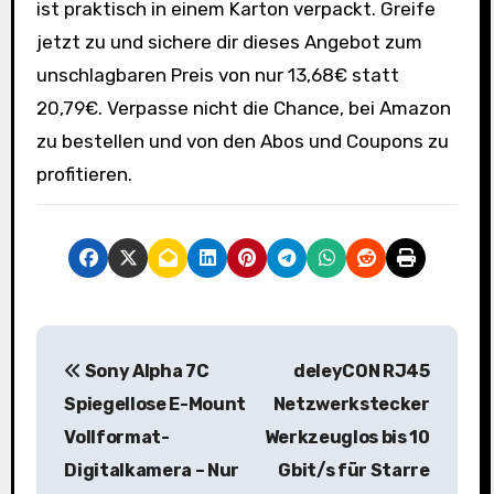
ist praktisch in einem Karton verpackt. Greife
jetzt zu und sichere dir dieses Angebot zum
unschlagbaren Preis von nur 13,68€ statt
20,79€. Verpasse nicht die Chance, bei Amazon
zu bestellen und von den Abos und Coupons zu
profitieren.
B
Sony Alpha 7C
deleyCON RJ45
e
Spiegellose E-Mount
Netzwerkstecker
i
Vollformat-
Werkzeuglos bis 10
Digitalkamera – Nur
Gbit/s für Starre
t