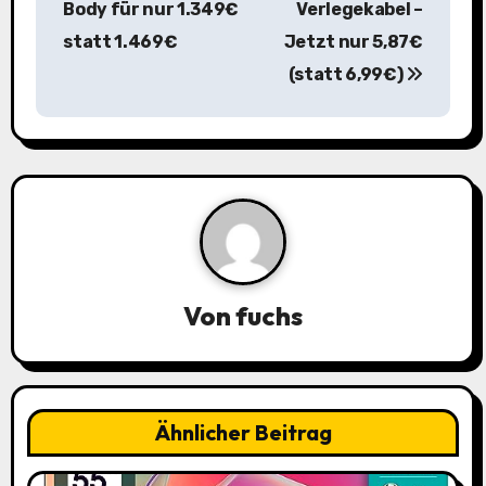
Body für nur 1.349€
Verlegekabel –
r
statt 1.469€
Jetzt nur 5,87€
a
(statt 6,99€)
g
s
n
a
v
Von
fuchs
i
g
a
Ähnlicher Beitrag
t