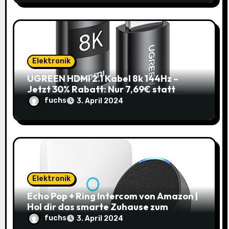
Elektronik
UGREEN HDMI 2.1 Kabel 8k 144Hz –
Jetzt 30% Rabatt: Nur 7,69€ statt
10,99€
fuchs
3. April 2024
Elektronik
Echo Pop + Ring Intercom von Amazon |
Hol dir das smarte Zuhause zum
Schnäppchenpreis!
fuchs
3. April 2024