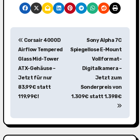
B
Corsair 4000D
Sony Alpha 7C
e
Airflow Tempered
Spiegellose E-Mount
i
Glass Mid-Tower
Vollformat-
ATX-Gehäuse –
Digitalkamera –
t
Jetzt für nur
Jetzt zum
r
83,99€ statt
Sonderpreis von
a
119,99€!
1.309€ statt 1.398€
g
s
n