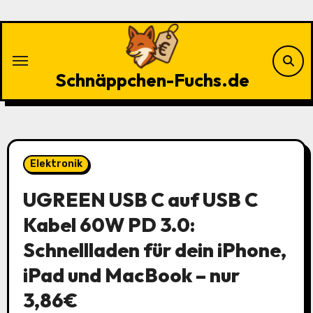
Zu
Inhalten
springen
Schnäppchen-Fuchs.de
Elektronik
UGREEN USB C auf USB C
Kabel 60W PD 3.0:
Schnellladen für dein iPhone,
iPad und MacBook – nur
3,86€