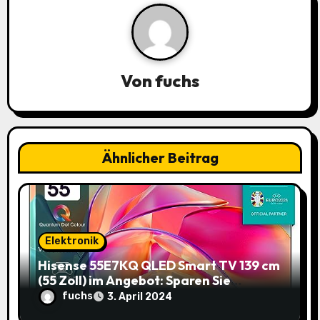
a
v
i
Von
fuchs
g
a
Ähnlicher Beitrag
t
i
o
Elektronik
n
Hisense 55E7KQ QLED Smart TV 139 cm
(55 Zoll) im Angebot: Sparen Sie
145,85€!
fuchs
3. April 2024