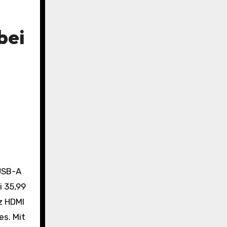
bei
i 35,99
z HDMI
es. Mit