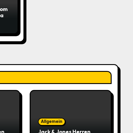
com
das
Allgemein
en
Jack & Jones Herren