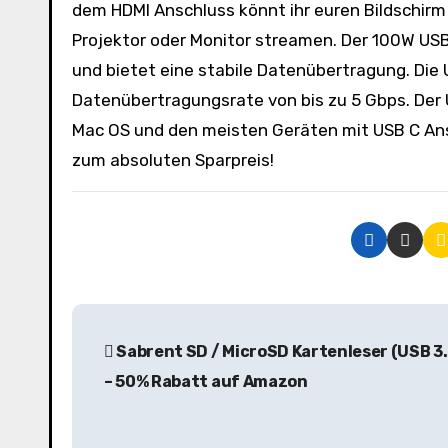
dem HDMI Anschluss könnt ihr euren Bildschirm
Projektor oder Monitor streamen. Der 100W USB
und bietet eine stabile Datenübertragung. Die
Datenübertragungsrate von bis zu 5 Gbps. Der
Mac OS und den meisten Geräten mit USB C Ans
zum absoluten Sparpreis!
B
Sabrent SD / MicroSD Kartenleser (USB 3.
e
– 50% Rabatt auf Amazon
i
t