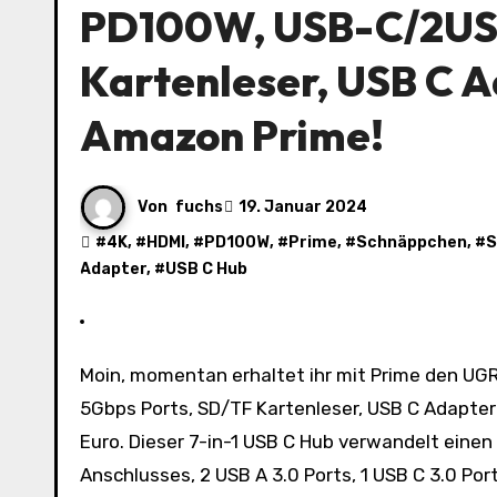
PD100W, USB-C/2USB
Kartenleser, USB C Ad
Amazon Prime!
Von
fuchs
19. Januar 2024
#
4K
, #
HDMI
, #
PD100W
, #
Prime
, #
Schnäppchen
, #
S
Adapter
, #
USB C Hub
Moin, momentan erhaltet ihr mit Prime den UGREEN Revodok USB C Hub mit 4K HDMI, PD100W, USB-C/2USB-A
5Gbps Ports, SD/TF Kartenleser, USB C Adapter f
Euro. Dieser 7-in-1 USB C Hub verwandelt einen
Anschlusses, 2 USB A 3.0 Ports, 1 USB C 3.0 Po