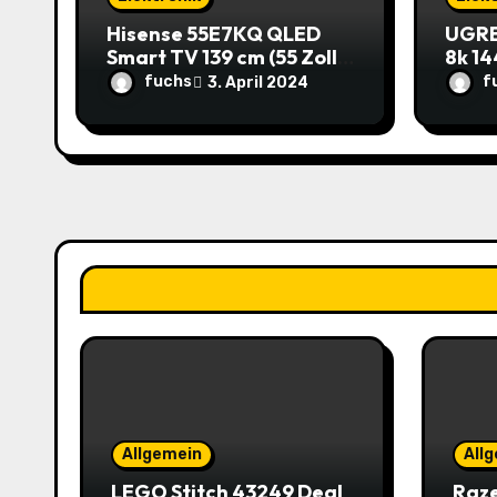
t
Hisense 55E7KQ QLED
UGRE
i
Smart TV 139 cm (55 Zoll)
8k 14
im Angebot: Sparen Sie
Rabat
o
fuchs
f
3. April 2024
145,85€!
10,9
n
Allgemein
All
LEGO Stitch 43249 Deal
Raze