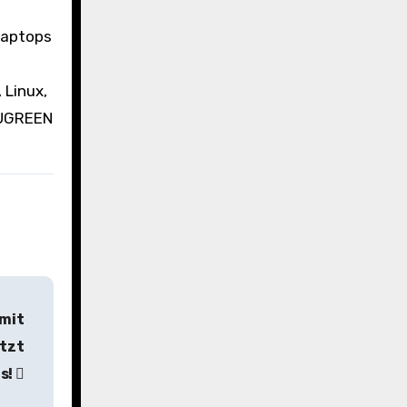
Laptops
 Linux,
 UGREEN
mit
tzt
s!