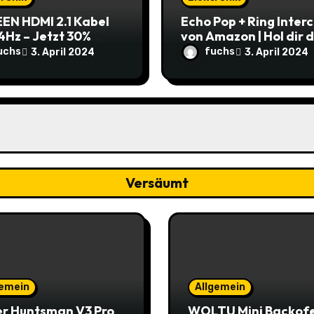
EN HDMI 2.1 Kabel
Echo Pop + Ring Inter
4Hz – Jetzt 30%
von Amazon | Hol dir 
t: Nur 7,69€ statt
smarte Zuhause zum
uchs
fuchs
3. April 2024
3. April 2024
9€
Schnäppchenpreis!
Versäumt
gemein
Allgemein
r Huntsman V3 Pro
WOLTU Mini Backof