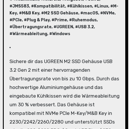
#
JMS583
, #
Kompatibilität
, #
Kühlkissen
, #
Linux
, #
M-
Key
, #
M&B Key
, #
M2 SSD Gehäuse
, #
macOS
, #
NVMe
,
#
PCIe
, #
Plug & Play
, #
Prime
, #
Ruhemodus
,
#
Übertragungsrate
, #
UGREEN
, #
USB 3.2
,
#
Wärmeableitung
, #
Windows
Sichere dir das UGREEN M2 SSD Gehäuse USB
3.2 Gen 2 mit einer hervorragenden
Übertragungsrate von bis zu 10 Gbps. Durch das
hochwertige Aluminiumgehäuse und das
eingebaute Kühlkissen wird die Wärmeableitung
um 30 % verbessert. Das Gehäuse ist
kompatibel mit NVMe PCIe M-Key/M&B Key in
2230/2242/2260/2280 und unterstützt SSDs