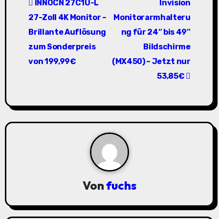
INNOCN 27C1U-L
Invision
e
27-Zoll 4K Monitor –
Monitorarmhalteru
i
Brillante Auflösung
ng für 24″ bis 49″
zum Sonderpreis
Bildschirme
t
von 199,99€
(MX450) – Jetzt nur
r
53,85€
a
g
s
n
a
Von
fuchs
v
i