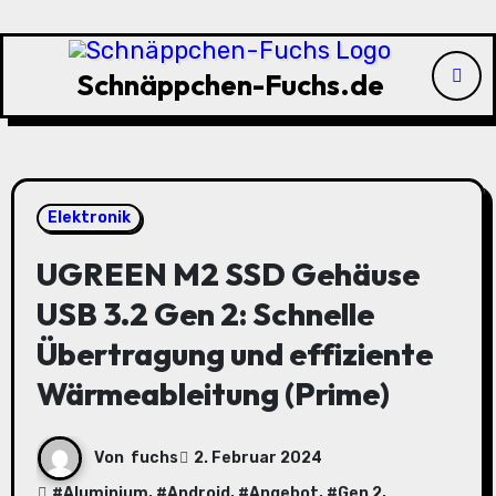
Zu
Inhalten
springen
Schnäppchen-Fuchs.de
Elektronik
UGREEN M2 SSD Gehäuse
USB 3.2 Gen 2: Schnelle
Übertragung und effiziente
Wärmeableitung (Prime)
Von
fuchs
2. Februar 2024
#
Aluminium
, #
Android
, #
Angebot
, #
Gen 2
,