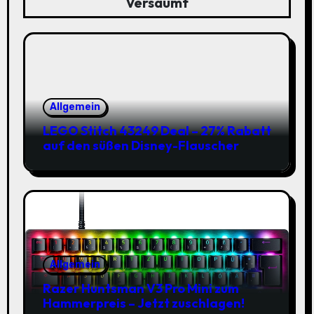
Versäumt
Allgemein
LEGO Stitch 43249 Deal – 27% Rabatt
auf den süßen Disney-Flauscher
Allgemein
Razer Huntsman V3 Pro Mini zum
Hammerpreis – Jetzt zuschlagen!