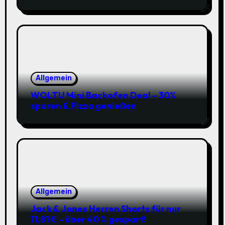
Allgemein
WOLTU Mini Backofen Deal – 30%
sparen & Pizza genießen
Allgemein
Jack & Jones Herren Shorts für nur
11,81 € – über 40 % gespart!