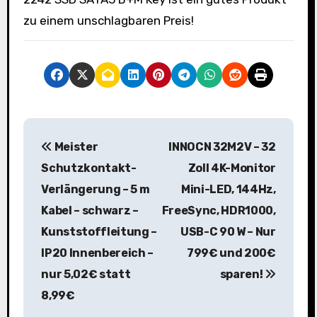
zu einem unschlagbaren Preis!
B
Meister
INNOCN 32M2V – 32
e
Schutzkontakt-
Zoll 4K-Monitor
i
Verlängerung – 5 m
Mini-LED, 144Hz,
Kabel – schwarz –
FreeSync, HDR1000,
t
Kunststoffleitung –
USB-C 90 W – Nur
r
IP20 Innenbereich –
799€ und 200€
a
nur 5,02€ statt
sparen!
8,99€
g