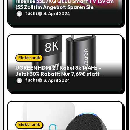
Hisense 55E7KQ QLED Smart TV 139 cm
(55 Zoll) im Angebot: Sparen Sie
145,85€!
fuchs
3. April 2024
Elektronik
UGREEN HDMI 2.1 Kabel 8k 144Hz –
Jetzt 30% Rabatt: Nur 7,69€ statt
10,99€
fuchs
3. April 2024
Elektronik