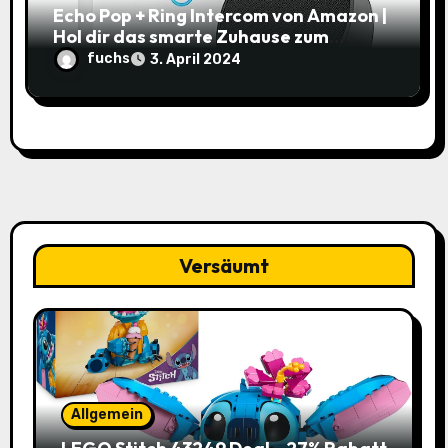
Echo Pop + Ring Intercom von Amazon |
Hol dir das smarte Zuhause zum
Schnäppchenpreis!
fuchs
3. April 2024
Versäumt
Allgemein