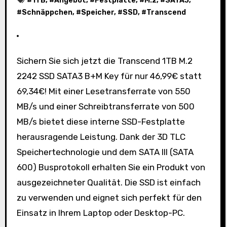
#
1TB
, #
Angebot
, #
Festplatte
, #
M.2
, #
SATA3
,
#
Schnäppchen
, #
Speicher
, #
SSD
, #
Transcend
Sichern Sie sich jetzt die Transcend 1TB M.2
2242 SSD SATA3 B+M Key für nur 46,99€ statt
69,34€! Mit einer Lesetransferrate von 550
MB/s und einer Schreibtransferrate von 500
MB/s bietet diese interne SSD-Festplatte
herausragende Leistung. Dank der 3D TLC
Speichertechnologie und dem SATA III (SATA
600) Busprotokoll erhalten Sie ein Produkt von
ausgezeichneter Qualität. Die SSD ist einfach
zu verwenden und eignet sich perfekt für den
Einsatz in Ihrem Laptop oder Desktop-PC.