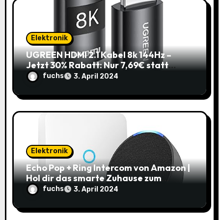
Elektronik
UGREEN HDMI 2.1 Kabel 8k 144Hz –
Jetzt 30% Rabatt: Nur 7,69€ statt
10,99€
fuchs
3. April 2024
Elektronik
Echo Pop + Ring Intercom von Amazon |
Hol dir das smarte Zuhause zum
Schnäppchenpreis!
fuchs
3. April 2024