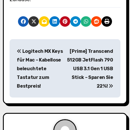
B
Logitech MX Keys
[Prime] Transcend
e
für Mac – Kabellose
512GB JetFlash 790
i
beleuchtete
USB 3.1 Gen 1 USB
Tastatur zum
Stick – Sparen Sie
t
Bestpreis!
22%!
r
a
g
s