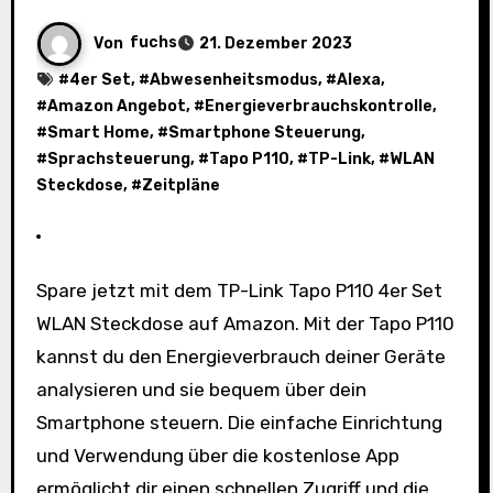
Von
fuchs
21. Dezember 2023
#
4er Set
, #
Abwesenheitsmodus
, #
Alexa
,
#
Amazon Angebot
, #
Energieverbrauchskontrolle
,
#
Smart Home
, #
Smartphone Steuerung
,
#
Sprachsteuerung
, #
Tapo P110
, #
TP-Link
, #
WLAN
Steckdose
, #
Zeitpläne
Spare jetzt mit dem TP-Link Tapo P110 4er Set
WLAN Steckdose auf Amazon. Mit der Tapo P110
kannst du den Energieverbrauch deiner Geräte
analysieren und sie bequem über dein
Smartphone steuern. Die einfache Einrichtung
und Verwendung über die kostenlose App
ermöglicht dir einen schnellen Zugriff und die