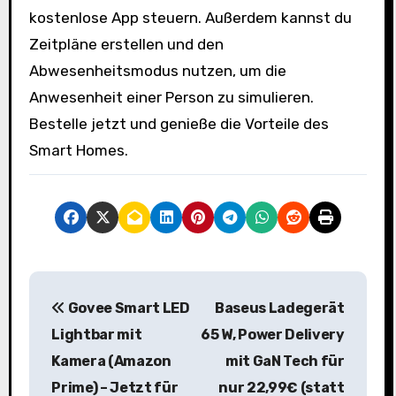
kostenlose App steuern. Außerdem kannst du
Zeitpläne erstellen und den
Abwesenheitsmodus nutzen, um die
Anwesenheit einer Person zu simulieren.
Bestelle jetzt und genieße die Vorteile des
Smart Homes.
B
Govee Smart LED
Baseus Ladegerät
e
Lightbar mit
65 W, Power Delivery
i
Kamera (Amazon
mit GaN Tech für
Prime) – Jetzt für
nur 22,99€ (statt