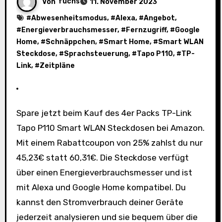
Von
fuchs
11. November 2023
#
Abwesenheitsmodus
, #
Alexa
, #
Angebot
,
#
Energieverbrauchsmesser
, #
Fernzugriff
, #
Google
Home
, #
Schnäppchen
, #
Smart Home
, #
Smart WLAN
Steckdose
, #
Sprachsteuerung
, #
Tapo P110
, #
TP-
Link
, #
Zeitpläne
Spare jetzt beim Kauf des 4er Packs TP-Link
Tapo P110 Smart WLAN Steckdosen bei Amazon.
Mit einem Rabattcoupon von 25% zahlst du nur
45,23€ statt 60,31€. Die Steckdose verfügt
über einen Energieverbrauchsmesser und ist
mit Alexa und Google Home kompatibel. Du
kannst den Stromverbrauch deiner Geräte
jederzeit analysieren und sie bequem über die