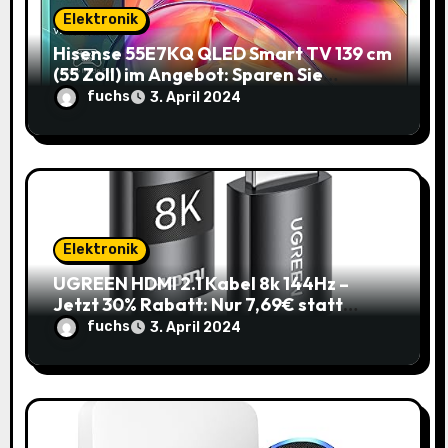
t
Elektronik
i
Hisense 55E7KQ QLED Smart TV 139 cm
(55 Zoll) im Angebot: Sparen Sie
o
145,85€!
fuchs
3. April 2024
n
Elektronik
UGREEN HDMI 2.1 Kabel 8k 144Hz –
Jetzt 30% Rabatt: Nur 7,69€ statt
10,99€
fuchs
3. April 2024