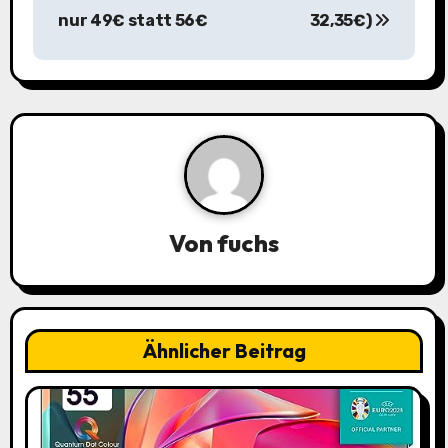
t
nur 49€ statt 56€
32,35€)
r
a
g
s
n
a
Von
fuchs
v
i
Ähnlicher Beitrag
g
a