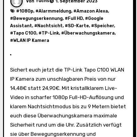
Von
fuchs
1. September 2023
#
1080p
, #
Alarmmeldung
, #
Amazon Alexa
,
#
Bewegungserkennung
, #
Full HD
, #
Google
Assistant
, #
Nachtsicht
, #
SD-Karte
, #
Speicher
,
#
Tapo C100
, #
TP-Link
, #
Überwachungskamera
,
#
WLAN IP Kamera
Sichert euch jetzt die TP-Link Tapo C100 WLAN
IP Kamera zum unschlagbaren Preis von nur
14,48€ statt 24,90€. Mit kristallklarem Live-
Video in scharfer 1080p Full-HD-Auflösung und
klarem Nachtsichtmodus bis zu 9 Metern bietet
euch diese Überwachungskamera maximale
Sicherheit rund um die Uhr. Zusätzlich verfügt
sie über Bewegungserkennung und