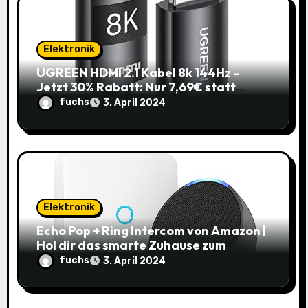
Elektronik
UGREEN HDMI 2.1 Kabel 8k 144Hz –
Jetzt 30% Rabatt: Nur 7,69€ statt
10,99€
fuchs
3. April 2024
Elektronik
Echo Pop + Ring Intercom von Amazon |
Hol dir das smarte Zuhause zum
Schnäppchenpreis!
fuchs
3. April 2024