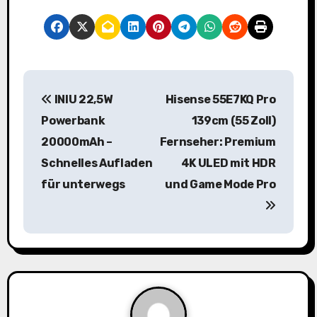
B
INIU 22,5W
Hisense 55E7KQ Pro
e
Powerbank
139cm (55 Zoll)
i
20000mAh –
Fernseher: Premium
Schnelles Aufladen
4K ULED mit HDR
t
für unterwegs
und Game Mode Pro
r
a
g
s
n