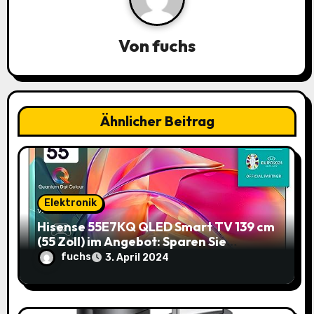
a
Von
fuchs
v
i
g
Ähnlicher Beitrag
a
t
i
Elektronik
o
Hisense 55E7KQ QLED Smart TV 139 cm
(55 Zoll) im Angebot: Sparen Sie
n
145,85€!
fuchs
3. April 2024