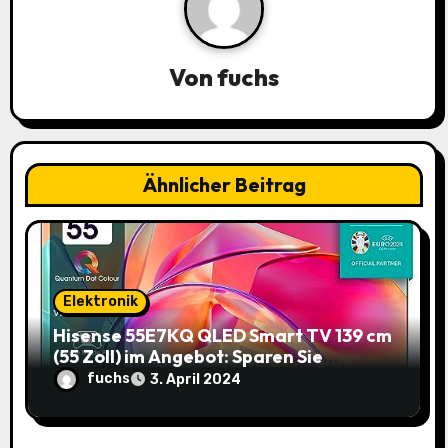
v
i
Von
fuchs
g
a
Ähnlicher Beitrag
t
i
o
Elektronik
n
Hisense 55E7KQ QLED Smart TV 139 cm
(55 Zoll) im Angebot: Sparen Sie
145,85€!
fuchs
3. April 2024