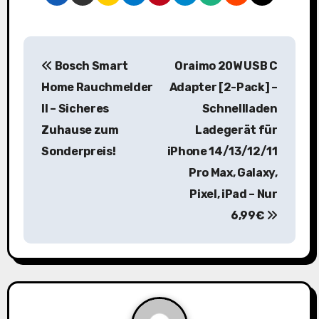
B
Bosch Smart
Oraimo 20W USB C
e
Home Rauchmelder
Adapter [2-Pack] –
i
II – Sicheres
Schnellladen
Zuhause zum
Ladegerät für
t
Sonderpreis!
iPhone 14/13/12/11
r
Pro Max, Galaxy,
a
Pixel, iPad – Nur
6,99€
g
s
n
a