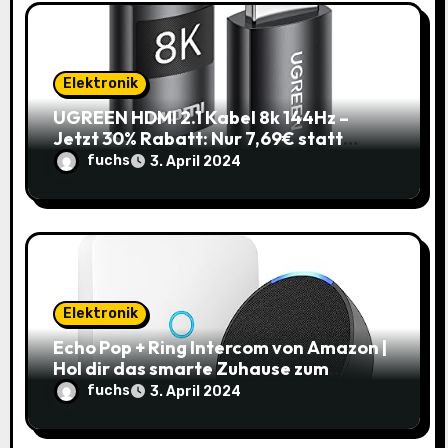
Elektronik
UGREEN HDMI 2.1 Kabel 8k 144Hz –
Jetzt 30% Rabatt: Nur 7,69€ statt
10,99€
fuchs
3. April 2024
Elektronik
Echo Pop + Ring Intercom von Amazon |
Hol dir das smarte Zuhause zum
Schnäppchenpreis!
fuchs
3. April 2024