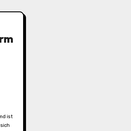
arm
sich