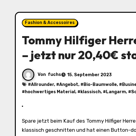
Fashion & Accessoires
Tommy Hilfiger Herr
– jetzt nur 20,40€ st
Von
fuchs
15. September 2023
#
Allrounder
, #
Angebot
, #
Bio-Baumwolle
, #
Busin
#
hochwertiges Material
, #
klassisch
, #
Langarm
, #
S
Spare jetzt beim Kauf des Tommy Hilfiger Herren Hemd Core Flex Langarm in Blau oder Schwarz. Das Hemd ist
klassisch geschnitten und hat einen Button-d