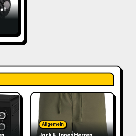
et
 mit
n
9€
Allgemein
en
Jack & Jones Herren