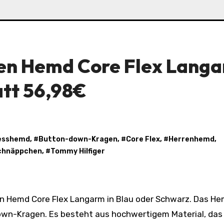
en Hemd Core Flex Lang
att 56,98€
esshemd
, #
Button-down-Kragen
, #
Core Flex
, #
Herrenhemd
,
chnäppchen
, #
Tommy Hilfiger
own-Kragen. Es besteht aus hochwertigem Material, das 