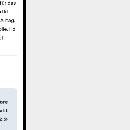
für das
tfit
Alltag.
le. Hol
tt
Core
tatt
8€