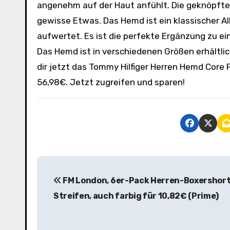
angenehm auf der Haut anfühlt. Die geknöpfte
gewisse Etwas. Das Hemd ist ein klassischer All
aufwertet. Es ist die perfekte Ergänzung zu ei
Das Hemd ist in verschiedenen Größen erhältl
dir jetzt das Tommy Hilfiger Herren Hemd Cor
56,98€. Jetzt zugreifen und sparen!
B
FM London, 6er-Pack Herren-Boxershort
e
Streifen, auch farbig für 10,82€ (Prime)
i
t