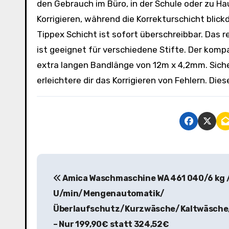
den Gebrauch im Büro, in der Schule oder zu H
Korrigieren, während die Korrekturschicht blick
Tippex Schicht ist sofort überschreibbar. Das 
ist geeignet für verschiedene Stifte. Der kompa
extra langen Bandlänge von 12m x 4,2mm. Sicher
erleichtere dir das Korrigieren von Fehlern. Di
B
Amica Waschmaschine WA 461 040/6 kg /
e
U/min/Mengenautomatik/
i
Überlaufschutz/Kurzwäsche/Kaltwäsch
t
– Nur 199,90€ statt 324,52€