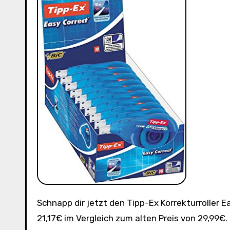
Schnapp dir jetzt den Tipp-Ex Korrekturroller Easy Correct zum unschlagbaren Preis von 8,82€ und spare
21,17€ im Vergleich zum alten Preis von 29,99€.