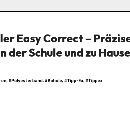
ler Easy Correct – Präzis
in der Schule und zu Haus
ren
, #
Polyesterband
, #
Schule
, #
Tipp-Ex
, #
Tippex