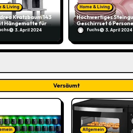
 & Living
Home & Living
drea Kratzbaum 143
Hochwertiges Steingu
it Hängematte für
Geschirrset 6 Persone
€ statt 46,99€ –
Rustikales 24-tlg. Set
uchs
fuchs
3. April 2024
3. April 2024
enspaß zum
nur 49,95€ statt 119,9
reis!
Versäumt
gemein
Allgemein