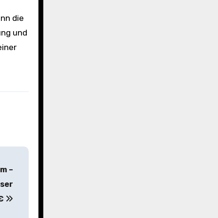
enn die
ung und
einer
cm –
aser
9€