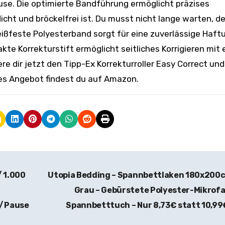
ause. Die optimierte Bandführung ermöglicht präzises
dicht und bröckelfrei ist. Du musst nicht lange warten, d
reißfeste Polyesterband sorgt für eine zuverlässige Haft
kte Korrekturstift ermöglicht seitliches Korrigieren mit 
e dir jetzt den Tipp-Ex Korrekturroller Easy Correct und
eses Angebot findest du auf Amazon.
 1.000
Utopia Bedding – Spannbettlaken 180x200
Grau – Gebürstete Polyester-Mikrof
e/Pause
Spannbetttuch – Nur 8,73€ statt 10,9