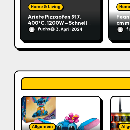
Home & Living
Home
i
Ariete Pizzaofen 917,
Fean
o
400°C, 1200W – Schnell
cm m
und einfach zu Hause
37,59
fuchs
f
3. April 2024
n
genießen! (Prime)
Katz
Sparp
Allgemein
All