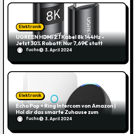
Elektronik
UGREEN HDMI 2.1 Kabel 8k 144Hz –
Jetzt 30% Rabatt: Nur 7,69€ statt
10,99€
fuchs
3. April 2024
Elektronik
Echo Pop + Ring Intercom von Amazon |
Hol dir das smarte Zuhause zum
Schnäppchenpreis!
fuchs
3. April 2024