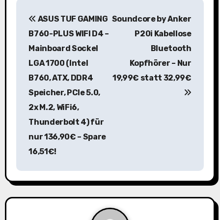
B
ASUS TUF GAMING
Soundcore by Anker
e
B760-PLUS WIFI D4 –
P20i Kabellose
i
Mainboard Sockel
Bluetooth
LGA 1700 (Intel
Kopfhörer – Nur
t
B760, ATX, DDR4
19,99€ statt 32,99€
r
Speicher, PCIe 5.0,
a
2x M.2, WiFi6,
Thunderbolt 4) für
g
nur 136,90€ – Spare
s
16,51€!
n
a
v