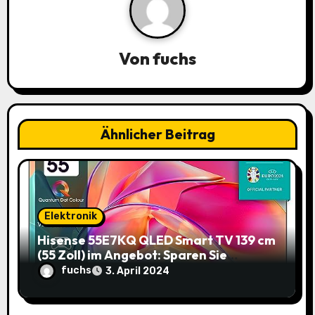
i
g
Von
fuchs
a
t
i
Ähnlicher Beitrag
o
n
Elektronik
Hisense 55E7KQ QLED Smart TV 139 cm
(55 Zoll) im Angebot: Sparen Sie
145,85€!
fuchs
3. April 2024