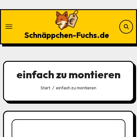
Zu
Inhalten
springen
Schnäppchen-Fuchs.de
einfach zu montieren
Start
einfach zu montieren