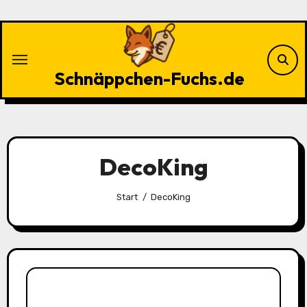
Zu
Inhalten
springen
Schnäppchen-Fuchs.de
DecoKing
Start
DecoKing