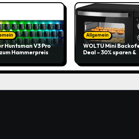
gemein
Allgemein
r Huntsman V3 Pro
WOLTU Mini Backof
 zum Hammerpreis –
Deal – 30% sparen &
t zuschlagen!
Pizza genießen