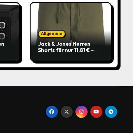
Allgemein
en
Jack & Jones Herren
Shorts für nur 11,81 € –
über 40 % gespart!