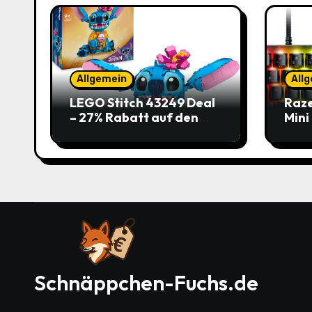
Allgemein
All
LEGO Stitch 43249 Deal
Raze
– 27% Rabatt auf den
Mini
süßen Disney-Flauscher
Jetz
Schnäppchen-Fuchs.de