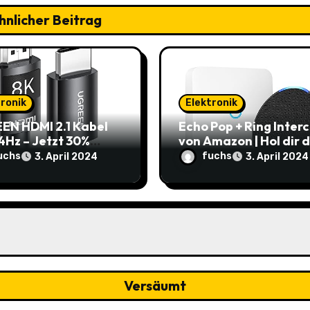
hnlicher Beitrag
tronik
Elektronik
EN HDMI 2.1 Kabel
Echo Pop + Ring Inter
4Hz – Jetzt 30%
von Amazon | Hol dir 
t: Nur 7,69€ statt
smarte Zuhause zum
uchs
fuchs
3. April 2024
3. April 2024
9€
Schnäppchenpreis!
Versäumt