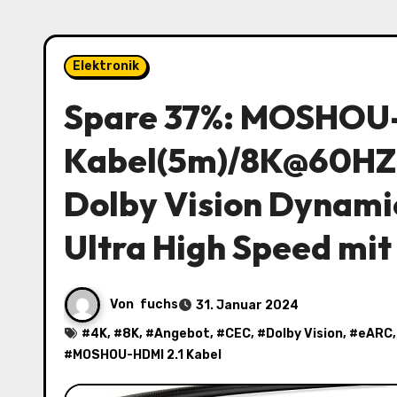
Elektronik
Spare 37%: MOSHOU-
Kabel(5m)/8K@60HZ
Dolby Vision Dynam
Ultra High Speed mit
Von
fuchs
31. Januar 2024
#
4K
, #
8K
, #
Angebot
, #
CEC
, #
Dolby Vision
, #
eARC
#
MOSHOU-HDMI 2.1 Kabel