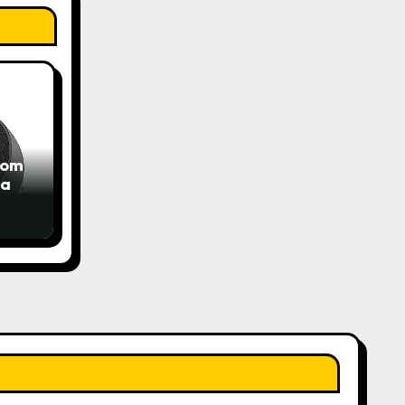
com
das