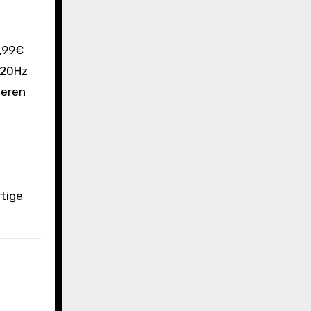
120Hz
heren
e
rtige