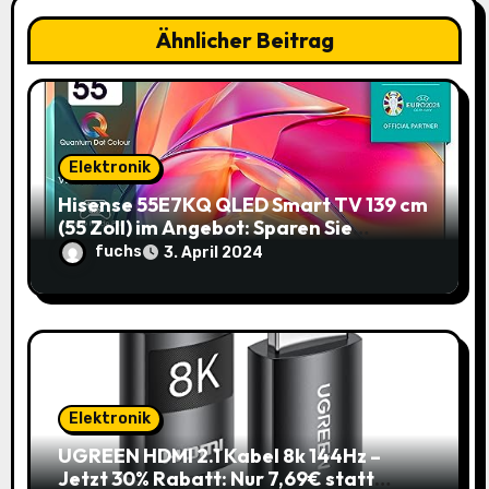
g
Ähnlicher Beitrag
a
t
i
Elektronik
o
Hisense 55E7KQ QLED Smart TV 139 cm
(55 Zoll) im Angebot: Sparen Sie
n
145,85€!
fuchs
3. April 2024
Elektronik
UGREEN HDMI 2.1 Kabel 8k 144Hz –
Jetzt 30% Rabatt: Nur 7,69€ statt