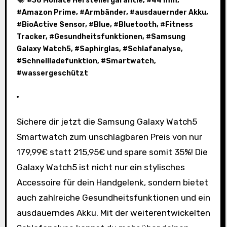
#
36 Monate Herstellergarantie
, #
44 mm
,
#
Amazon Prime
, #
Armbänder
, #
ausdauernder Akku
,
#
BioActive Sensor
, #
Blue
, #
Bluetooth
, #
Fitness
Tracker
, #
Gesundheitsfunktionen
, #
Samsung
Galaxy Watch5
, #
Saphirglas
, #
Schlafanalyse
,
#
Schnellladefunktion
, #
Smartwatch
,
#
wassergeschützt
Sichere dir jetzt die Samsung Galaxy Watch5
Smartwatch zum unschlagbaren Preis von nur
179,99€ statt 215,95€ und spare somit 35%! Die
Galaxy Watch5 ist nicht nur ein stylisches
Accessoire für dein Handgelenk, sondern bietet
auch zahlreiche Gesundheitsfunktionen und ein
ausdauerndes Akku. Mit der weiterentwickelten