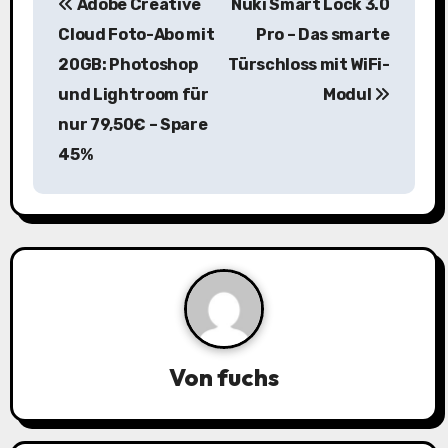
Adobe Creative
Nuki Smart Lock 3.0
e
Cloud Foto-Abo mit
Pro – Das smarte
i
20GB: Photoshop
Türschloss mit WiFi-
und Lightroom für
Modul
t
nur 79,50€ – Spare
r
45%
a
g
s
n
a
Von
fuchs
v
i