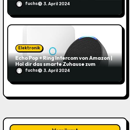
10,99€
fuchs
3. April 2024
Elektronik
Echo Pop + Ring Intercom von Amazon |
Hol dir das smarte Zuhause zum
Schnäppchenpreis!
fuchs
3. April 2024