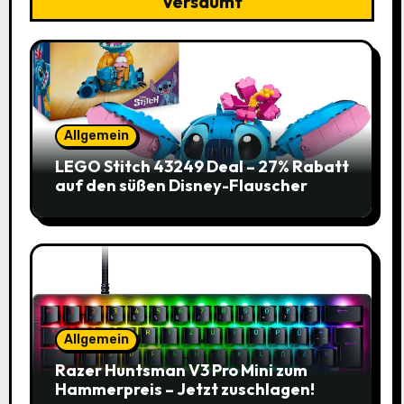
Versäumt
Allgemein
LEGO Stitch 43249 Deal – 27% Rabatt
auf den süßen Disney-Flauscher
Allgemein
Razer Huntsman V3 Pro Mini zum
Hammerpreis – Jetzt zuschlagen!