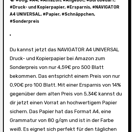
#
80g
, #
A4
, #
Amazon
, #
Angebot
, #
Bürobedarf
,
#
Druck- und Kopierpapier
, #
Ersparnis
, #
NAVIGATOR
A4 UNIVERSAL
, #
Papier
, #
Schnäppchen
,
#
Sonderpreis
Du kannst jetzt das NAVIGATOR A4 UNIVERSAL
Druck- und Kopierpapier bei Amazon zum
Sonderpreis von nur 4,59€ pro 500 Blatt
bekommen. Das entspricht einem Preis von nur
0,90€ pro 100 Blatt. Mit einer Ersparnis von 14%
gegenüber dem alten Preis von 5,34€ kannst du
dir jetzt einen Vorrat an hochwertigem Papier
sichern. Das Papier hat das Format A4, eine
Grammatur von 80 g/qm und ist in der Farbe
weiß. Es eignet sich perfekt für den täglichen