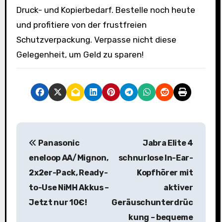
Druck- und Kopierbedarf. Bestelle noch heute
und profitiere von der frustfreien
Schutzverpackung. Verpasse nicht diese
Gelegenheit, um Geld zu sparen!
B
Panasonic
Jabra Elite 4
e
eneloop AA/Mignon,
schnurlose In-Ear-
i
2x2er-Pack, Ready-
Kopfhörer mit
to-Use NiMH Akkus –
aktiver
t
Jetzt nur 10€!
Geräuschunterdrüc
r
kung – bequeme