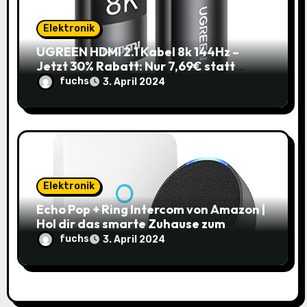
Elektronik
UGREEN HDMI 2.1 Kabel 8k 144Hz –
Jetzt 30% Rabatt: Nur 7,69€ statt
10,99€
fuchs
3. April 2024
Elektronik
Echo Pop + Ring Intercom von Amazon |
Hol dir das smarte Zuhause zum
Schnäppchenpreis!
fuchs
3. April 2024