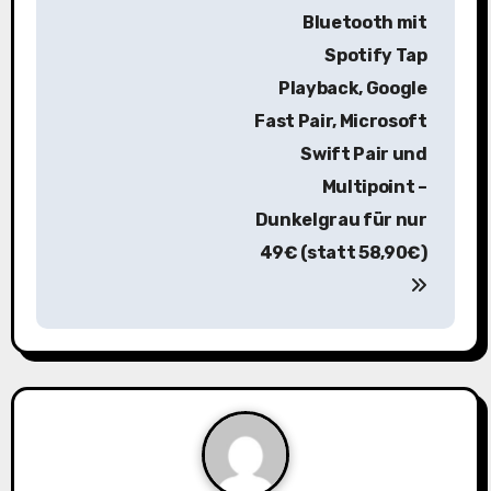
a
Bluetooth mit
Spotify Tap
g
Playback, Google
s
Fast Pair, Microsoft
n
Swift Pair und
Multipoint –
a
Dunkelgrau für nur
v
49€ (statt 58,90€)
i
g
a
t
i