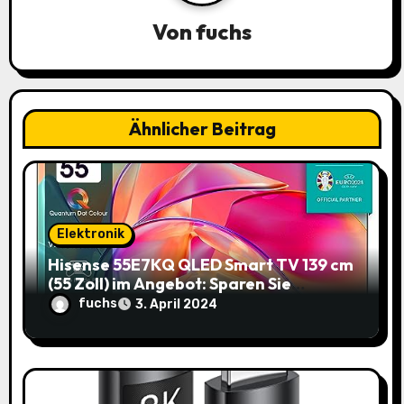
o
Von
fuchs
n
Ähnlicher Beitrag
Elektronik
Hisense 55E7KQ QLED Smart TV 139 cm
(55 Zoll) im Angebot: Sparen Sie
145,85€!
fuchs
3. April 2024