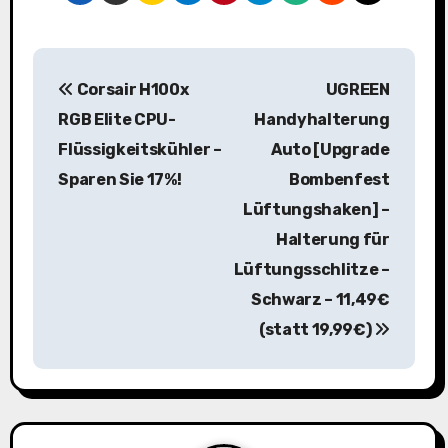
B
Corsair H100x
UGREEN
e
RGB Elite CPU-
Handyhalterung
i
Flüssigkeitskühler –
Auto [Upgrade
Sparen Sie 17%!
Bombenfest
t
Lüftungshaken] –
r
Halterung für
a
Lüftungsschlitze –
Schwarz – 11,49€
g
(statt 19,99€)
s
n
a