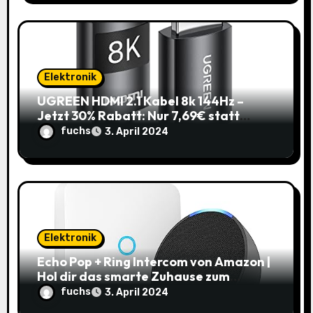
Elektronik
UGREEN HDMI 2.1 Kabel 8k 144Hz –
Jetzt 30% Rabatt: Nur 7,69€ statt
10,99€
fuchs
3. April 2024
Elektronik
Echo Pop + Ring Intercom von Amazon |
Hol dir das smarte Zuhause zum
Schnäppchenpreis!
fuchs
3. April 2024