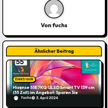
v
i
Von
fuchs
g
a
t
Ähnlicher Beitrag
i
o
n
Elektronik
Hisense 55E7KQ QLED Smart TV 139 cm
(55 Zoll) im Angebot: Sparen Sie
145,85€!
fuchs
3. April 2024