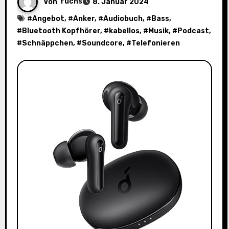
Von
fuchs
8. Januar 2024
#
Angebot
, #
Anker
, #
Audiobuch
, #
Bass
,
#
Bluetooth Kopfhörer
, #
kabellos
, #
Musik
, #
Podcast
,
#
Schnäppchen
, #
Soundcore
, #
Telefonieren