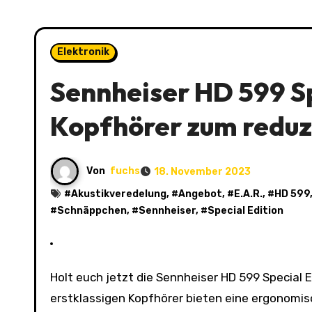
Elektronik
Sennheiser HD 599 Sp
Kopfhörer zum reduzi
Von
fuchs
18. November 2023
#
Akustikveredelung
, #
Angebot
, #
E.A.R.
, #
HD 599
#
Schnäppchen
, #
Sennheiser
, #
Special Edition
Holt euch jetzt die Sennheiser HD 599 Special Edition Kopfhörer mit offenem Rücken und um das Ohr. Diese
erstklassigen Kopfhörer bieten eine ergonomisch