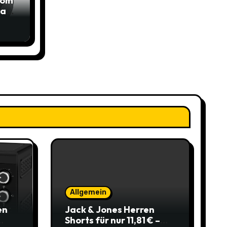
com
das
Allgemein
en
Jack & Jones Herren
Shorts für nur 11,81 € –