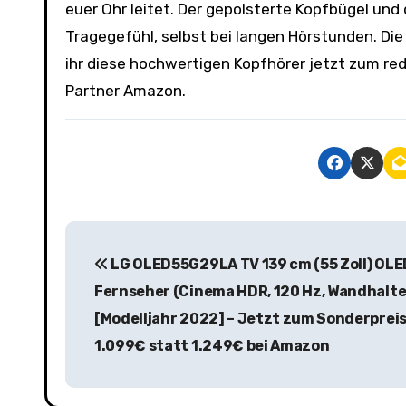
euer Ohr leitet. Der gepolsterte Kopfbügel und
Tragegefühl, selbst bei langen Hörstunden. 
ihr diese hochwertigen Kopfhörer jetzt zum red
Partner Amazon.
B
LG OLED55G29LA TV 139 cm (55 Zoll) OLE
e
Fernseher (Cinema HDR, 120 Hz, Wandhalt
i
[Modelljahr 2022] – Jetzt zum Sonderprei
t
1.099€ statt 1.249€ bei Amazon
r