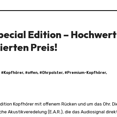
ecial Edition – Hochwert
erten Preis!
, #
Kopfhörer
, #
offen
, #
Ohrpolster
, #
Premium-Kopfhörer
,
e Akustikveredelung (E.A.R.), die das Audiosignal direkt