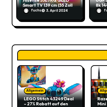
Hisense 55E7KQ QLED
UGRE
o
Smart TV 139 cm (55 Zoll)
8k 14
im Angebot: Sparen Sie
Rabat
fuchs
f
3. April 2024
n
145,85€!
10,9
Allgemein
All
LEGO Stitch 43249 Deal
Raze
– 27% Rabatt auf den
Mini