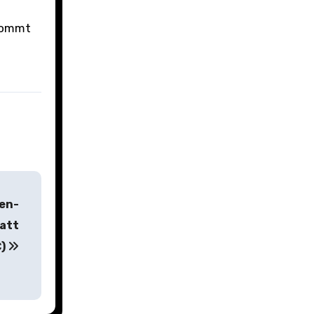
ekommt
m
en-
tatt
€)