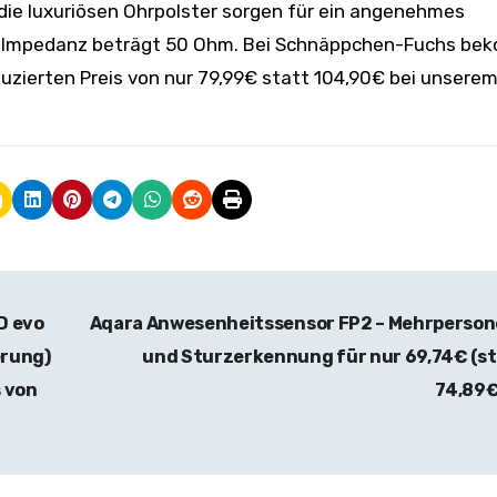
 die luxuriösen Ohrpolster sorgen für ein angenehmes
Die Impedanz beträgt 50 Ohm. Bei Schnäppchen-Fuchs b
uzierten Preis von nur 79,99€ statt 104,90€ bei unsere
D evo
Aqara Anwesenheitssensor FP2 – Mehrperson
erung)
und Sturzerkennung für nur 69,74€ (s
s von
74,89