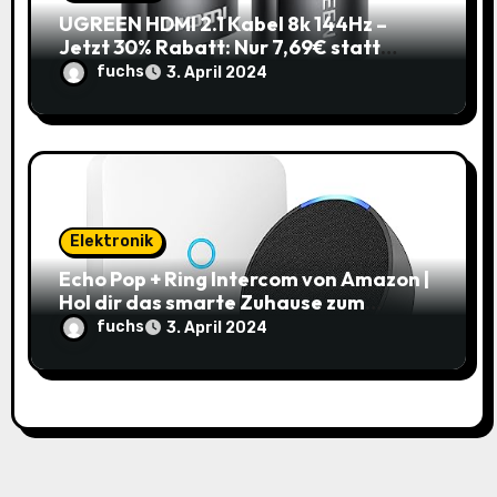
UGREEN HDMI 2.1 Kabel 8k 144Hz –
Jetzt 30% Rabatt: Nur 7,69€ statt
10,99€
fuchs
3. April 2024
Elektronik
Echo Pop + Ring Intercom von Amazon |
Hol dir das smarte Zuhause zum
Schnäppchenpreis!
fuchs
3. April 2024