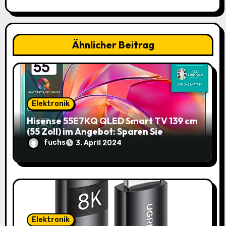
t
i
Ähnlicher Beitrag
o
n
Elektronik
Hisense 55E7KQ QLED Smart TV 139 cm
(55 Zoll) im Angebot: Sparen Sie
145,85€!
fuchs
3. April 2024
Elektronik