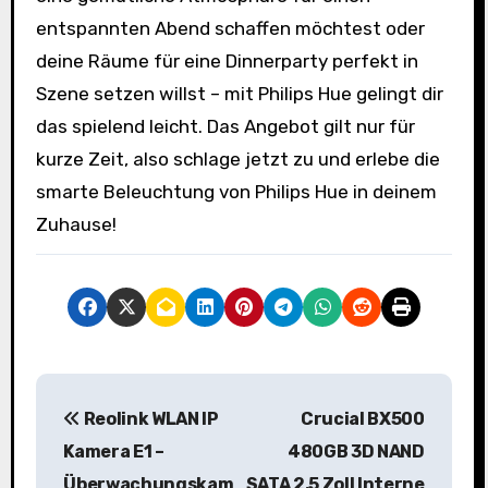
entspannten Abend schaffen möchtest oder
deine Räume für eine Dinnerparty perfekt in
Szene setzen willst – mit Philips Hue gelingt dir
das spielend leicht. Das Angebot gilt nur für
kurze Zeit, also schlage jetzt zu und erlebe die
smarte Beleuchtung von Philips Hue in deinem
Zuhause!
B
Reolink WLAN IP
Crucial BX500
e
Kamera E1 –
480GB 3D NAND
i
Überwachungskam
SATA 2,5 Zoll Interne