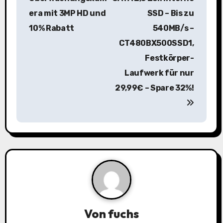
era mit 3MP HD und
SSD – Bis zu
t
10% Rabatt
540MB/s –
r
CT480BX500SSD1,
a
Festkörper-
Laufwerk für nur
g
29,99€ – Spare 32%!
s
n
a
v
i
g
Von
fuchs
a