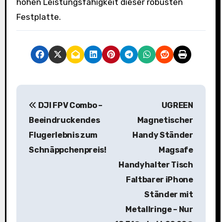
hohen Leistungsfähigkeit dieser robusten
Festplatte.
B
DJI FPV Combo –
UGREEN
e
Beeindruckendes
Magnetischer
i
Flugerlebnis zum
Handy Ständer
Schnäppchenpreis!
Magsafe
t
Handyhalter Tisch
r
Faltbarer iPhone
a
Ständer mit
Metallringe – Nur
g