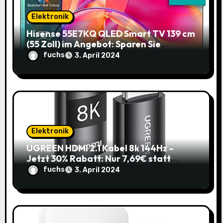
Elektronik
Hisense 55E7KQ QLED Smart TV 139 cm
(55 Zoll) im Angebot: Sparen Sie
145,85€!
fuchs
3. April 2024
Elektronik
UGREEN HDMI 2.1 Kabel 8k 144Hz –
Jetzt 30% Rabatt: Nur 7,69€ statt
10,99€
fuchs
3. April 2024