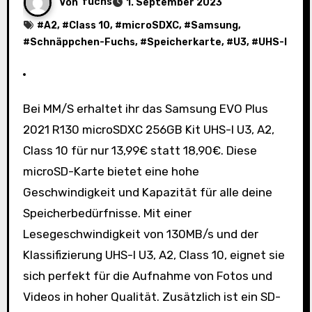
Von
fuchs
1. September 2023
#
A2
, #
Class 10
, #
microSDXC
, #
Samsung
,
#
Schnäppchen-Fuchs
, #
Speicherkarte
, #
U3
, #
UHS-I
Bei MM/S erhaltet ihr das Samsung EVO Plus
2021 R130 microSDXC 256GB Kit UHS-I U3, A2,
Class 10 für nur 13,99€ statt 18,90€. Diese
microSD-Karte bietet eine hohe
Geschwindigkeit und Kapazität für alle deine
Speicherbedürfnisse. Mit einer
Lesegeschwindigkeit von 130MB/s und der
Klassifizierung UHS-I U3, A2, Class 10, eignet sie
sich perfekt für die Aufnahme von Fotos und
Videos in hoher Qualität. Zusätzlich ist ein SD-