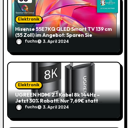
a
t
Elektronik
i
Hisense 55E7KQ QLED Smart TV 139 cm
(55 Zoll) im Angebot: Sparen Sie
o
145,85€!
fuchs
3. April 2024
n
Elektronik
UGREEN HDMI 2.1 Kabel 8k 144Hz –
Jetzt 30% Rabatt: Nur 7,69€ statt
10,99€
fuchs
3. April 2024