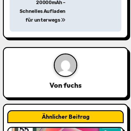
i
20000mAh –
Schnelles Aufladen
t
für unterwegs
r
a
g
s
n
a
Von
fuchs
v
i
Ähnlicher Beitrag
g