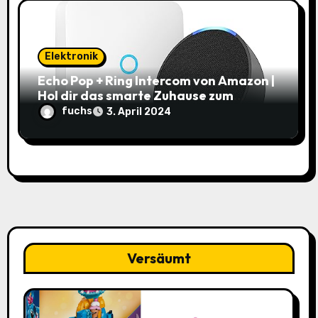
Elektronik
Echo Pop + Ring Intercom von Amazon |
Hol dir das smarte Zuhause zum
Schnäppchenpreis!
fuchs
3. April 2024
Versäumt