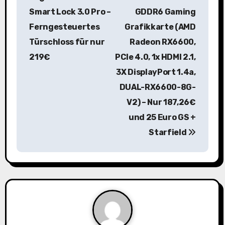
i
Smart Lock 3.0 Pro –
GDDR6 Gaming
Ferngesteuertes
Grafikkarte (AMD
t
Türschloss für nur
Radeon RX6600,
r
219€
PCIe 4.0, 1x HDMI 2.1,
a
3X DisplayPort 1.4a,
DUAL-RX6600-8G-
g
V2) – Nur 187,26€
s
und 25 Euro GS +
n
Starfield
a
v
i
g