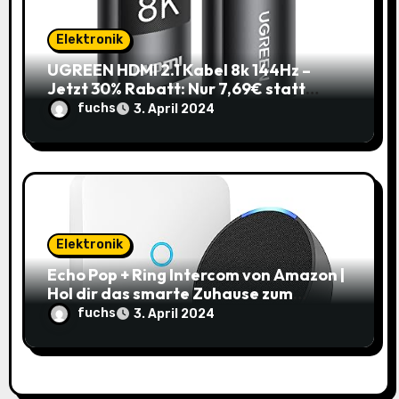
Elektronik
UGREEN HDMI 2.1 Kabel 8k 144Hz –
Jetzt 30% Rabatt: Nur 7,69€ statt
10,99€
fuchs
3. April 2024
Elektronik
Echo Pop + Ring Intercom von Amazon |
Hol dir das smarte Zuhause zum
Schnäppchenpreis!
fuchs
3. April 2024