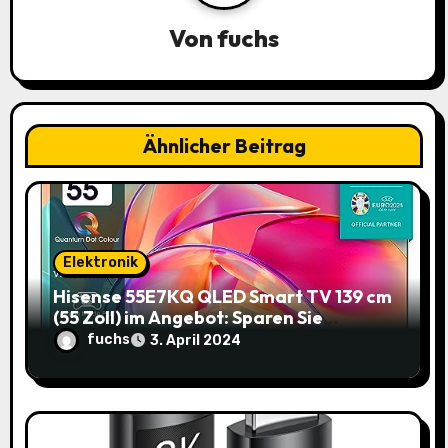
a
Von
fuchs
t
i
o
Ähnlicher Beitrag
n
Elektronik
Hisense 55E7KQ QLED Smart TV 139 cm
(55 Zoll) im Angebot: Sparen Sie
145,85€!
fuchs
3. April 2024