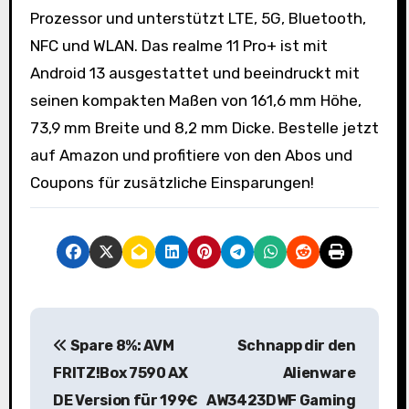
Prozessor und unterstützt LTE, 5G, Bluetooth,
NFC und WLAN. Das realme 11 Pro+ ist mit
Android 13 ausgestattet und beeindruckt mit
seinen kompakten Maßen von 161,6 mm Höhe,
73,9 mm Breite und 8,2 mm Dicke. Bestelle jetzt
auf Amazon und profitiere von den Abos und
Coupons für zusätzliche Einsparungen!
B
Spare 8%: AVM
Schnapp dir den
e
FRITZ!Box 7590 AX
Alienware
i
DE Version für 199€
AW3423DWF Gaming