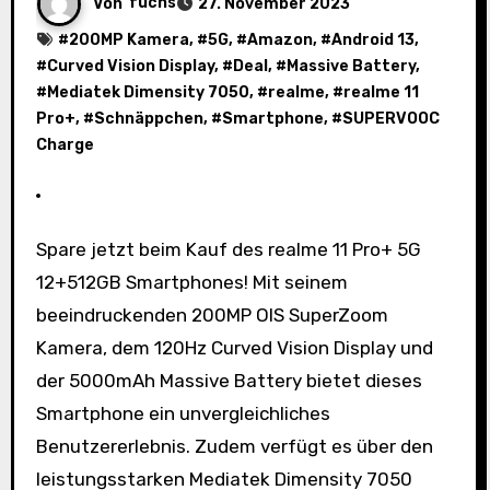
Von
fuchs
27. November 2023
#
200MP Kamera
, #
5G
, #
Amazon
, #
Android 13
,
#
Curved Vision Display
, #
Deal
, #
Massive Battery
,
#
Mediatek Dimensity 7050
, #
realme
, #
realme 11
Pro+
, #
Schnäppchen
, #
Smartphone
, #
SUPERVOOC
Charge
Spare jetzt beim Kauf des realme 11 Pro+ 5G
12+512GB Smartphones! Mit seinem
beeindruckenden 200MP OIS SuperZoom
Kamera, dem 120Hz Curved Vision Display und
der 5000mAh Massive Battery bietet dieses
Smartphone ein unvergleichliches
Benutzererlebnis. Zudem verfügt es über den
leistungsstarken Mediatek Dimensity 7050