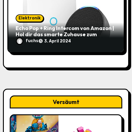
Elektronik
Echo Pop + Ring Intercom von Amazon |
Hol dir das smarte Zuhause zum
Schnäppchenpreis!
fuchs
3. April 2024
Versäumt