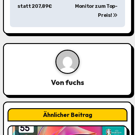
statt 207,89€
Monitor zum Top-
t
Preis!
r
a
g
s
n
a
Von
fuchs
v
i
Ähnlicher Beitrag
g
a