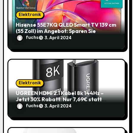
t
Elektronik
i
Hisense 55E7KQ QLED Smart TV 139 cm
(55 Zoll) im Angebot: Sparen Sie
o
145,85€!
fuchs
3. April 2024
n
Elektronik
UGREEN HDMI 2.1 Kabel 8k 144Hz –
Jetzt 30% Rabatt: Nur 7,69€ statt
10,99€
fuchs
3. April 2024