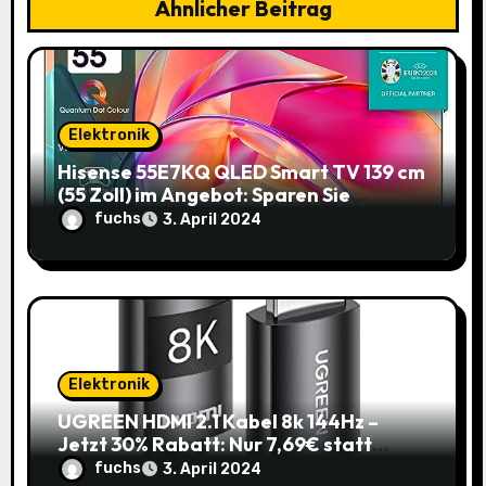
a
Ähnlicher Beitrag
t
i
o
Elektronik
Hisense 55E7KQ QLED Smart TV 139 cm
n
(55 Zoll) im Angebot: Sparen Sie
145,85€!
fuchs
3. April 2024
Elektronik
UGREEN HDMI 2.1 Kabel 8k 144Hz –
Jetzt 30% Rabatt: Nur 7,69€ statt
10,99€
fuchs
3. April 2024