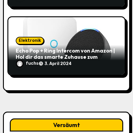
Elektronik
Echo Pop + Ring Intercom von Amazon |
Hol dir das smarte Zuhause zum
Schnäppchenpreis!
fuchs
3. April 2024
Versäumt