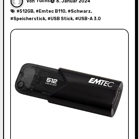
Von
fuchs
6. Januar 2024
#
512GB
, #
Emtec B110
, #
Schwarz
,
#
Speicherstick
, #
USB Stick
, #
USB-A 3.0