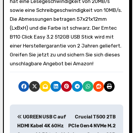
hat eine Lesegeschwindigkeit von 20MB/s
sowie eine Schreibgeschwindigkeit von 10MB/s.
Die Abmessungen betragen 57x21x12mm
(LxBxH) und die Farbe ist schwarz. Der Emtec
B110 Click Easy 3.2 512GB USB Stick wird mit
einer Herstellergarantie von 2 Jahren geliefert.
Greifen Sie jetzt zu und sichern Sie sich dieses
unschlagbare Angebot bei Amazon!
B
UGREEN USB C auf
Crucial T500 2TB
e
HDMI Kabel 4K 60Hz
PCIe Gen4 NVMe M.2