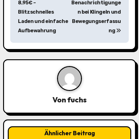
8,95€ –
Benachrichtigunge
t
Blitzschnelles
n bei Klingeln und
r
Laden und einfache
Bewegungserfassu
a
Aufbewahrung
ng
g
s
n
a
v
Von
fuchs
i
g
a
Ähnlicher Beitrag