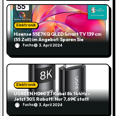
t
i
o
Elektronik
Hisense 55E7KQ QLED Smart TV 139 cm
n
(55 Zoll) im Angebot: Sparen Sie
145,85€!
fuchs
3. April 2024
Elektronik
UGREEN HDMI 2.1 Kabel 8k 144Hz –
Jetzt 30% Rabatt: Nur 7,69€ statt
10,99€
fuchs
3. April 2024