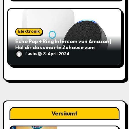
Elektronik
Echo Pop + Ring Intercom von Amazon |
Hol dir das smarte Zuhause zum
Schnäppchenpreis!
fuchs
3. April 2024
Versäumt