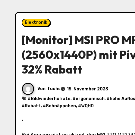
Elektronik
[Monitor] MSI PRO 
(2560x1440P) mit Piv
32% Rabatt
Von
fuchs
15. November 2023
#
Bildwiederholrate
, #
ergonomisch
, #
hohe Auflö
#
Rabatt
, #
Schnäppchen
, #
WQHD
Bei Amazon gibt es aktuell den MSI PRO MP273QPDE 27 Zoll Monitor mit WQHD Auflösung und Pivot Funktion