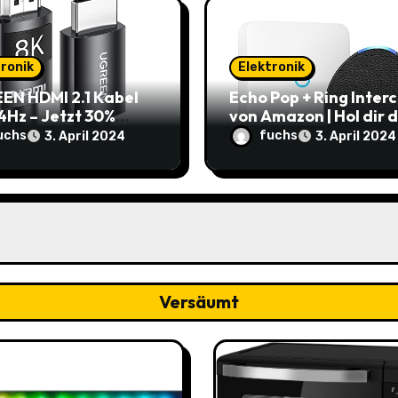
tronik
Elektronik
EN HDMI 2.1 Kabel
Echo Pop + Ring Inter
4Hz – Jetzt 30%
von Amazon | Hol dir 
t: Nur 7,69€ statt
smarte Zuhause zum
uchs
fuchs
3. April 2024
3. April 2024
9€
Schnäppchenpreis!
Versäumt