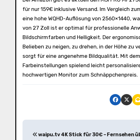
für nur 159€ inklusive Versand. Im Vergleich zu
eine hohe WQHD-Auflösung von 2560×1440, was fü
von 27 Zoll ist er optimal für professionelle 
Bildschirmfarben und Helligkeit. Der ergonomi
Belieben zu neigen, zu drehen, in der Höhe zu 
sorgt für eine angenehme Bildqualität. Mit dem 
Farbeinstellungen spielend leicht personalisier
hochwertigen Monitor zum Schnäppchenpreis.
B
waipu.tv 4K Stick für 30€ – Fernsehen ü
e