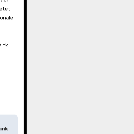
ietet
gonale
5 Hz
ank