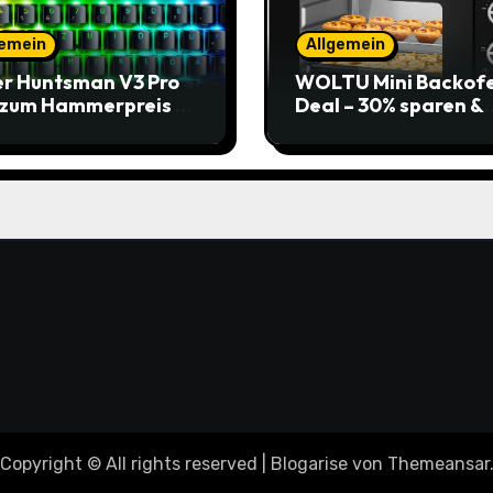
gemein
Allgemein
r Huntsman V3 Pro
WOLTU Mini Backof
 zum Hammerpreis –
Deal – 30% sparen &
t zuschlagen!
Pizza genießen
Copyright © All rights reserved
|
Blogarise
von
Themeansar