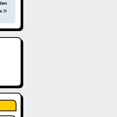
aden
ps