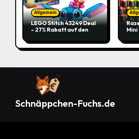
Allgemein
All
LEGO Stitch 43249 Deal
Raze
– 27% Rabatt auf den
Mini
süßen Disney-Flauscher
Jetz
Schnäppchen-Fuchs.de