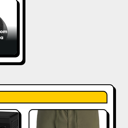
com
das