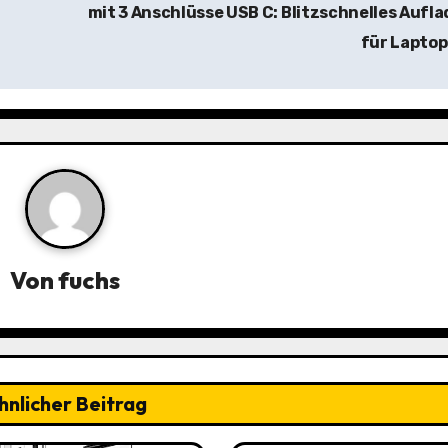
mit 3 Anschlüsse USB C: Blitzschnelles Aufl
für Lapto
Von
fuchs
hnlicher Beitrag