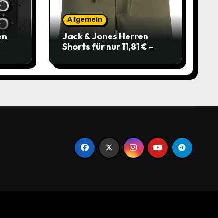
Allgemein
en
Jack & Jones Herren
Shorts für nur 11,81 € –
über 40 % gespart!
.