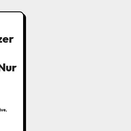
zer
 Nur
ive
,