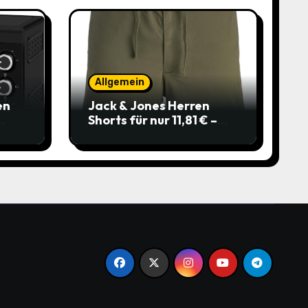
Allgemein
en
Jack & Jones Herren
Shorts für nur 11,81 € –
über 40 % gespart!