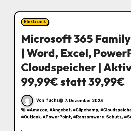
Elektronik
Microsoft 365 Family 
| Word, Excel, Power
Cloudspeicher | Akti
99,99€ statt 39,99€
Von
fuchs
7. Dezember 2023
#
Amazon
, #
Angebot
, #
Clipchamp
, #
Cloudspeich
#
Outlook
, #
PowerPoint
, #
Ransomware-Schutz
, #
S