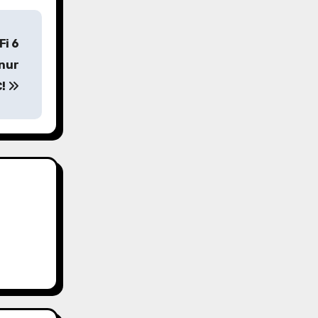
Fi 6
 nur
€!