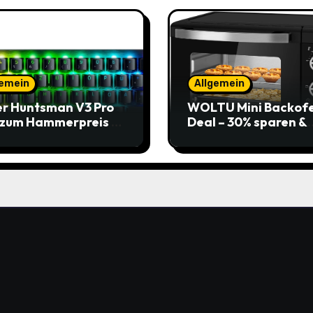
gemein
Allgemein
r Huntsman V3 Pro
WOLTU Mini Backof
 zum Hammerpreis –
Deal – 30% sparen &
t zuschlagen!
Pizza genießen