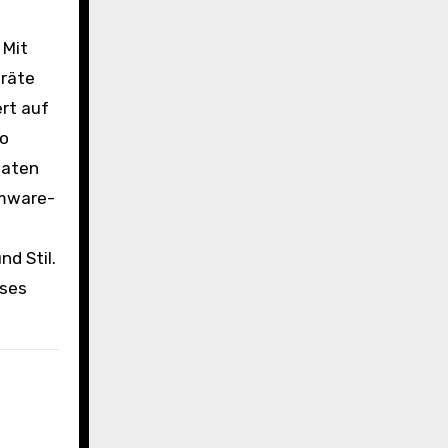
eräte
ert auf
ro
Daten
omware-
s
d Stil.
eses