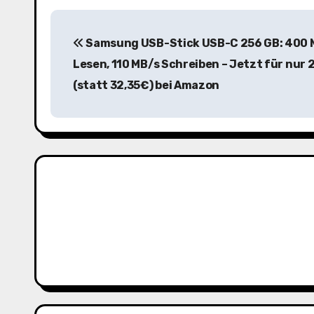
B
Samsung USB-Stick USB-C 256 GB: 400 
e
Lesen, 110 MB/s Schreiben – Jetzt für nur 
i
(statt 32,35€) bei Amazon
t
r
a
g
s
n
a
v