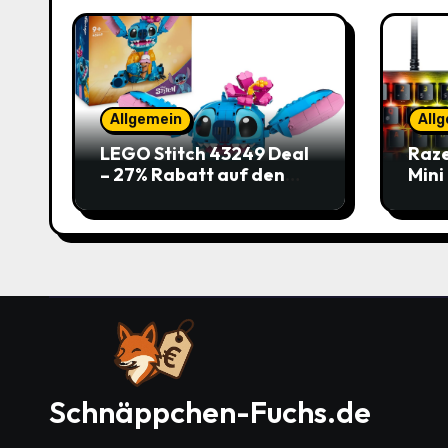
Allgemein
All
LEGO Stitch 43249 Deal
Raze
– 27% Rabatt auf den
Mini
süßen Disney-Flauscher
Jetz
Schnäppchen-Fuchs.de