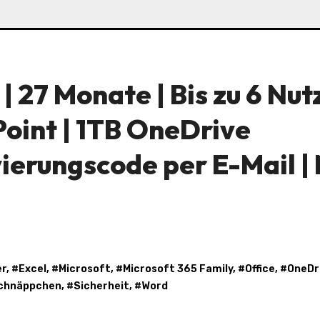
| 27 Monate | Bis zu 6 Nut
Point | 1TB OneDrive
vierungscode per E-Mail |
er
, #
Excel
, #
Microsoft
, #
Microsoft 365 Family
, #
Office
, #
OneDr
chnäppchen
, #
Sicherheit
, #
Word