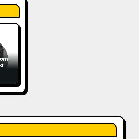
com
das