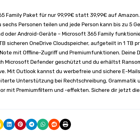
 sechs Personen teilen und jede Person kann bis zu 5 G
Pad oder Android-Geräte – Microsoft 365 Family funktioni
B sicheren OneDrive Cloudspeicher, aufgeteilt in 1 TB p
Note mit Offline-Zugriff und Premiumfunktionen. Deine 
urch Microsoft Defender geschützt und du erhältst Rans
e. Mit Outlook kannst du werbefreie und sichere E-Mail
eiterte Unterstützung bei Rechtschreibung, Grammatik un
r mit Premiumfiltern und -effekten. Sichere dir jetzt di