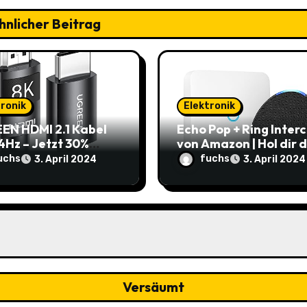
hnlicher Beitrag
tronik
Elektronik
EN HDMI 2.1 Kabel
Echo Pop + Ring Inter
4Hz – Jetzt 30%
von Amazon | Hol dir 
t: Nur 7,69€ statt
smarte Zuhause zum
uchs
fuchs
3. April 2024
3. April 2024
9€
Schnäppchenpreis!
Versäumt