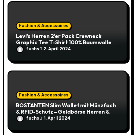
Fashion & Accessoires
Levi’s Herren 2’er Pack Crewneck
Graphic Tee T-Shirt 100% Baumwolle
(Gr. XXS-XXL) – 20€ statt 36,19€!
fuchs
2. April 2024
Fashion & Accessoires
BOSTANTEN Slim Wallet mit Münzfach
& RFID-Schutz – Geldbörse Herren &
Damen Klein mit Kartenetui – Mini
fuchs
1. April 2024
Portmonee Karten Geldbeutel Herren
– Smart Wallets for Men (Schwarz) für