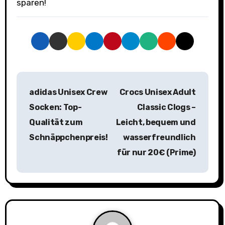
sparen!
B
adidas Unisex Crew
Crocs Unisex Adult
e
Socken: Top-
Classic Clogs –
i
Qualität zum
Leicht, bequem und
Schnäppchenpreis!
wasserfreundlich
t
für nur 20€ (Prime)
r
a
g