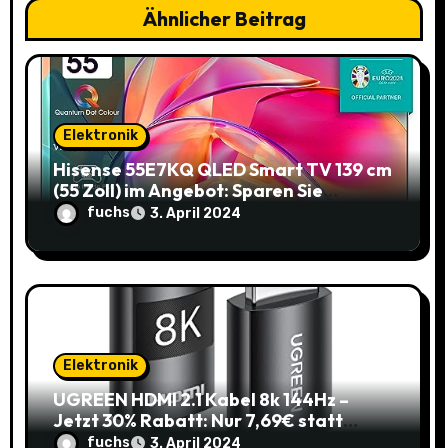
Ähnlicher Beitrag
t
i
o
Elektronik
n
Hisense 55E7KQ QLED Smart TV 139 cm
(55 Zoll) im Angebot: Sparen Sie
145,85€!
fuchs
3. April 2024
Elektronik
UGREEN HDMI 2.1 Kabel 8k 144Hz –
Jetzt 30% Rabatt: Nur 7,69€ statt
10,99€
fuchs
3. April 2024