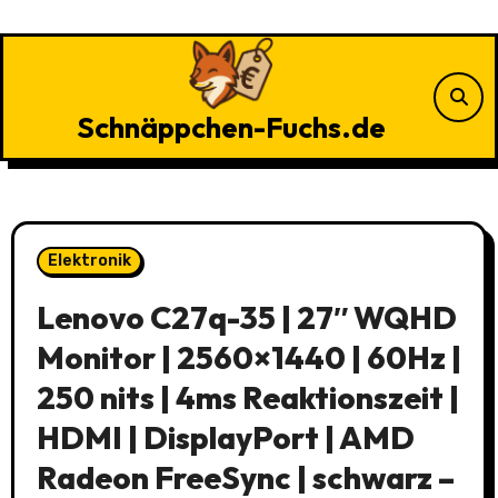
Zu
Inhalten
springen
Schnäppchen-Fuchs.de
Elektronik
Lenovo C27q-35 | 27″ WQHD
Monitor | 2560×1440 | 60Hz |
250 nits | 4ms Reaktionszeit |
HDMI | DisplayPort | AMD
Radeon FreeSync | schwarz –