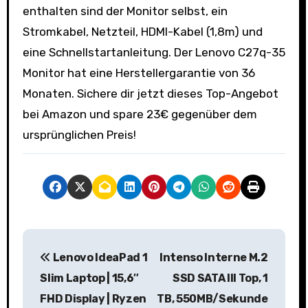
enthalten sind der Monitor selbst, ein
Stromkabel, Netzteil, HDMI-Kabel (1,8m) und
eine Schnellstartanleitung. Der Lenovo C27q-35
Monitor hat eine Herstellergarantie von 36
Monaten. Sichere dir jetzt dieses Top-Angebot
bei Amazon und spare 23€ gegenüber dem
ursprünglichen Preis!
B
Lenovo IdeaPad 1
Intenso Interne M.2
e
Slim Laptop | 15,6″
SSD SATA III Top, 1
i
FHD Display | Ryzen
TB, 550MB/Sekunde