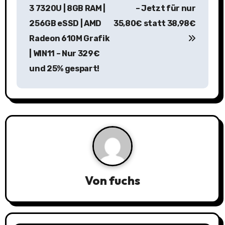
3 7320U | 8GB RAM |
– Jetzt für nur
t
256GB eSSD | AMD
35,80€ statt 38,98€
r
Radeon 610M Grafik
a
| WIN11 – Nur 329€
und 25% gespart!
g
s
n
a
v
i
Von
fuchs
g
a