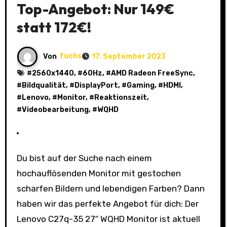
Top-Angebot: Nur 149€
statt 172€!
Von
fuchs
17. September 2023
#
2560x1440
, #
60Hz
, #
AMD Radeon FreeSync
,
#
Bildqualität
, #
DisplayPort
, #
Gaming
, #
HDMI
,
#
Lenovo
, #
Monitor
, #
Reaktionszeit
,
#
Videobearbeitung
, #
WQHD
Du bist auf der Suche nach einem
hochauflösenden Monitor mit gestochen
scharfen Bildern und lebendigen Farben? Dann
haben wir das perfekte Angebot für dich: Der
Lenovo C27q-35 27″ WQHD Monitor ist aktuell