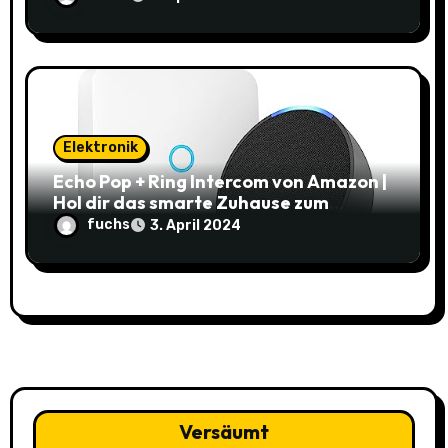
Elektronik
Echo Pop + Ring Intercom von Amazon |
Hol dir das smarte Zuhause zum
Schnäppchenpreis!
fuchs
3. April 2024
Versäumt