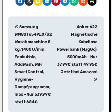
B
Samsung
Anker 622
e
WW80T654ALX/S2
Magnetische
i
Waschmaschine 8
Kabellose
kg, 1400 U/min,
Powerbank (MagGo),
t
Ecobubble,
5000mAh – Nur
r
AddWash, WiFi
37,99€ statt 49,95€
a
SmartControl,
– Jetzt bei Amazon!
Hygiene-
g
Dampfprogramm,
s
Inox – Nur 539,99€
n
statt 684€