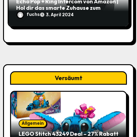
Echo Pop + Ring Intercom von Amazon |
Hol dir das smarte Zuhause zum
Schnäppchenpreis!
fuchs
3. April 2024
Versäumt
Allgemein
LEGO Stitch 43249 Deal – 27% Rabatt