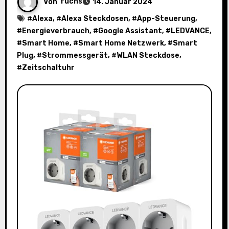
Von
fuchs
14. Januar 2024
#
Alexa
, #
Alexa Steckdosen
, #
App-Steuerung
,
#
Energieverbrauch
, #
Google Assistant
, #
LEDVANCE
,
#
Smart Home
, #
Smart Home Netzwerk
, #
Smart
Plug
, #
Strommessgerät
, #
WLAN Steckdose
,
#
Zeitschaltuhr