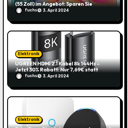
(55 Zoll) im Angebot: Sparen Sie
145,85€!
fuchs
3. April 2024
Elektronik
UGREEN HDMI 2.1 Kabel 8k 144Hz –
Jetzt 30% Rabatt: Nur 7,69€ statt
10,99€
fuchs
3. April 2024
Elektronik