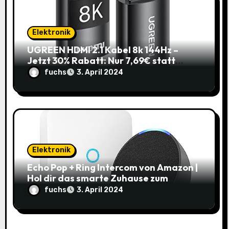
Elektronik
UGREEN HDMI 2.1 Kabel 8k 144Hz –
Jetzt 30% Rabatt: Nur 7,69€ statt
10,99€
fuchs
3. April 2024
Elektronik
Echo Pop + Ring Intercom von Amazon |
Hol dir das smarte Zuhause zum
Schnäppchenpreis!
fuchs
3. April 2024