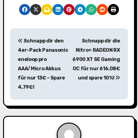
B
Schnapp dir den
Schnapp dir die
e
4er-Pack Panasonic
Nitro+ RADEON RX
i
eneloop pro
6900 XT SE Gaming
AAA/Micro Akkus
OC für nur 616,08€
t
für nur 13€ – Spare
und spare 10%!
r
4,79€!
a
g
s
n