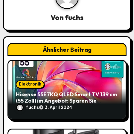
a
Von
fuchs
v
i
g
Ähnlicher Beitrag
a
t
i
Elektronik
o
Hisense 55E7KQ QLED Smart TV 139 cm
(55 Zoll) im Angebot: Sparen Sie
n
145,85€!
fuchs
3. April 2024