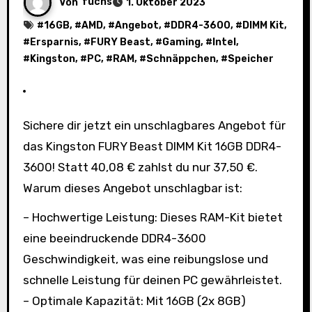
Von
fuchs
1. Oktober 2023
#
16GB
, #
AMD
, #
Angebot
, #
DDR4-3600
, #
DIMM Kit
,
#
Ersparnis
, #
FURY Beast
, #
Gaming
, #
Intel
,
#
Kingston
, #
PC
, #
RAM
, #
Schnäppchen
, #
Speicher
Sichere dir jetzt ein unschlagbares Angebot für
das Kingston FURY Beast DIMM Kit 16GB DDR4-
3600! Statt 40,08 € zahlst du nur 37,50 €.
Warum dieses Angebot unschlagbar ist:
– Hochwertige Leistung: Dieses RAM-Kit bietet
eine beeindruckende DDR4-3600
Geschwindigkeit, was eine reibungslose und
schnelle Leistung für deinen PC gewährleistet.
– Optimale Kapazität: Mit 16GB (2x 8GB)