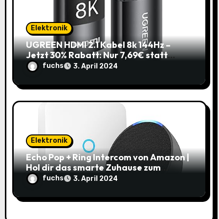
Elektronik
UGREEN HDMI 2.1 Kabel 8k 144Hz –
Jetzt 30% Rabatt: Nur 7,69€ statt
10,99€
fuchs
3. April 2024
Elektronik
Echo Pop + Ring Intercom von Amazon |
Hol dir das smarte Zuhause zum
Schnäppchenpreis!
fuchs
3. April 2024