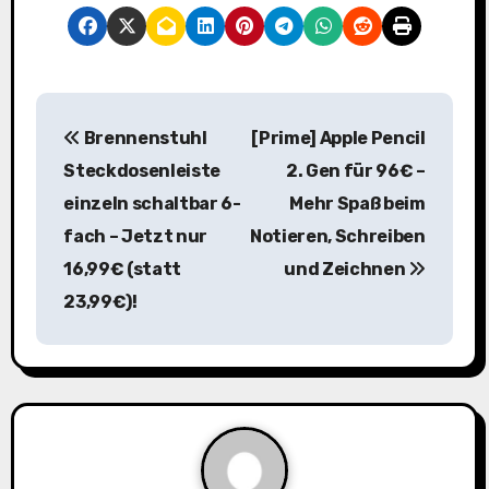
B
Brennenstuhl
[Prime] Apple Pencil
e
Steckdosenleiste
2. Gen für 96€ –
i
einzeln schaltbar 6-
Mehr Spaß beim
fach – Jetzt nur
Notieren, Schreiben
t
16,99€ (statt
und Zeichnen
r
23,99€)!
a
g
s
n