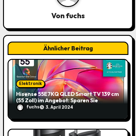
a
Von
fuchs
v
i
g
Ähnlicher Beitrag
a
t
i
Elektronik
o
Hisense 55E7KQ QLED Smart TV 139 cm
(55 Zoll) im Angebot: Sparen Sie
n
145,85€!
fuchs
3. April 2024