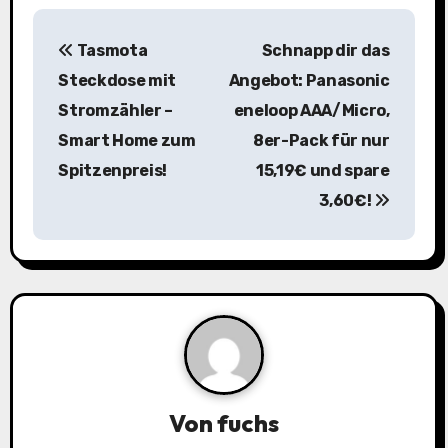
B
Tasmota
Schnapp dir das
e
Steckdose mit
Angebot: Panasonic
i
Stromzähler –
eneloop AAA/Micro,
Smart Home zum
8er-Pack für nur
t
Spitzenpreis!
15,19€ und spare
r
3,60€!
a
g
s
n
a
Von
fuchs
v