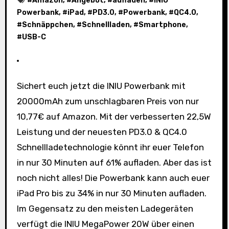
#
Amazon
, #
Angebot
, #
aufladen
, #
INIU
Powerbank
, #
iPad
, #
PD3.0
, #
Powerbank
, #
QC4.0
,
#
Schnäppchen
, #
Schnellladen
, #
Smartphone
,
#
USB-C
Sichert euch jetzt die INIU Powerbank mit
20000mAh zum unschlagbaren Preis von nur
10,77€ auf Amazon. Mit der verbesserten 22,5W
Leistung und der neuesten PD3.0 & QC4.0
Schnellladetechnologie könnt ihr euer Telefon
in nur 30 Minuten auf 61% aufladen. Aber das ist
noch nicht alles! Die Powerbank kann auch euer
iPad Pro bis zu 34% in nur 30 Minuten aufladen.
Im Gegensatz zu den meisten Ladegeräten
verfügt die INIU MegaPower 20W über einen