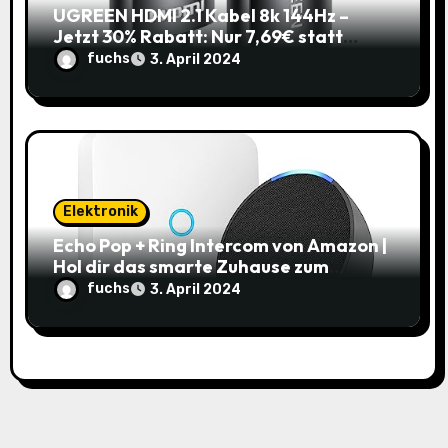
UGREEN HDMI 2.1 Kabel 8k 144Hz –
Jetzt 30% Rabatt: Nur 7,69€ statt
10,99€
fuchs
3. April 2024
Elektronik
Echo Pop + Ring Intercom von Amazon |
Hol dir das smarte Zuhause zum
Schnäppchenpreis!
fuchs
3. April 2024