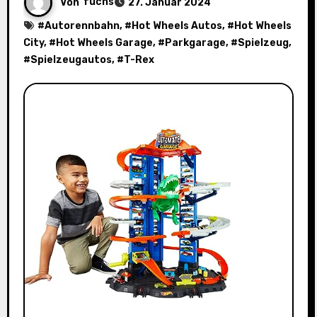
Von
fuchs
27. Januar 2024
#
Autorennbahn
, #
Hot Wheels Autos
, #
Hot Wheels
City
, #
Hot Wheels Garage
, #
Parkgarage
, #
Spielzeug
,
#
Spielzeugautos
, #
T-Rex