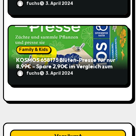
Pants (Sparabo) – Spare €38,39
fuchs
3. April 2024
Family & Kids
KOSMOS 658175 Blüten-Presse für nur
8,99€ – Spare 2,90€ im Vergleich zum
alten Preis!
fuchs
3. April 2024