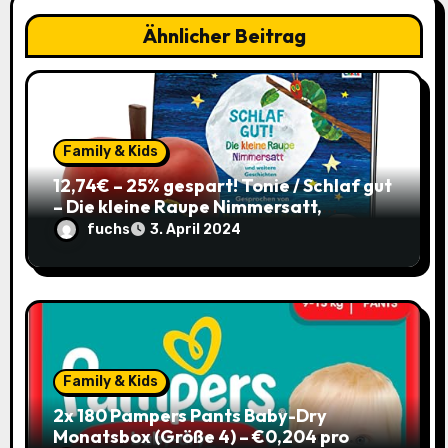
i
Ähnlicher Beitrag
g
a
t
Family & Kids
i
12,74€ – 25% gespart! Tonie / Schlaf gut
– Die kleine Raupe Nimmersatt,
o
Hörbuch für Kinder ab 3 / mit Coupon
fuchs
3. April 2024
n
Family & Kids
2x 180 Pampers Pants Baby-Dry
Monatsbox (Größe 4) – €0,204 pro