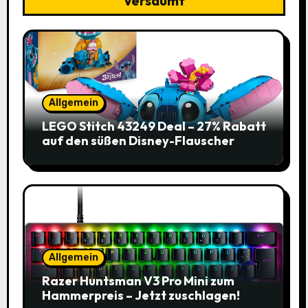
Versäumt
Allgemein
LEGO Stitch 43249 Deal – 27% Rabatt
auf den süßen Disney-Flauscher
Allgemein
Razer Huntsman V3 Pro Mini zum
Hammerpreis – Jetzt zuschlagen!