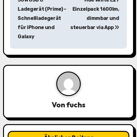
i
Ladegerät (Prime) –
Einzelpack 1600lm,
Schnellladegerät
dimmbar und
t
für iPhone und
steuerbar via App
r
Galaxy
a
g
s
n
a
Von
fuchs
v
i
g