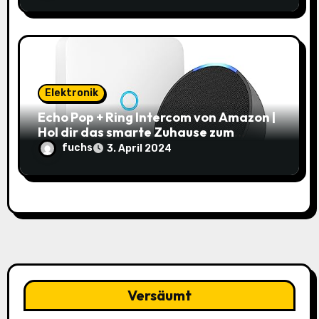
Elektronik
Echo Pop + Ring Intercom von Amazon |
Hol dir das smarte Zuhause zum
Schnäppchenpreis!
fuchs
3. April 2024
Versäumt