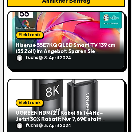
Ähnlicher Beitrag
a
t
i
Elektronik
o
Hisense 55E7KQ QLED Smart TV 139 cm
(55 Zoll) im Angebot: Sparen Sie
n
145,85€!
fuchs
3. April 2024
Elektronik
UGREEN HDMI 2.1 Kabel 8k 144Hz –
Jetzt 30% Rabatt: Nur 7,69€ statt
10,99€
fuchs
3. April 2024