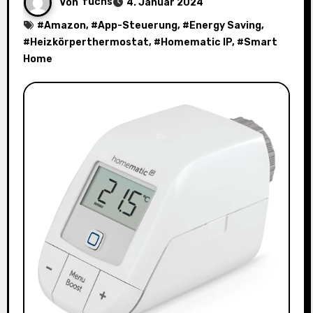
Von
fuchs
4. Januar 2024
#
Amazon
, #
App-Steuerung
, #
Energy Saving
,
#
Heizkörperthermostat
, #
Homematic IP
, #
Smart
Home