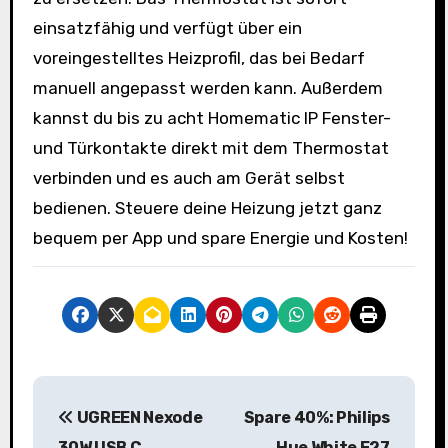
einsatzfähig und verfügt über ein
voreingestelltes Heizprofil, das bei Bedarf
manuell angepasst werden kann. Außerdem
kannst du bis zu acht Homematic IP Fenster-
und Türkontakte direkt mit dem Thermostat
verbinden und es auch am Gerät selbst
bedienen. Steuere deine Heizung jetzt ganz
bequem per App und spare Energie und Kosten!
B
UGREEN Nexode
Spare 40%: Philips
e
30W USB C
Hue White E27